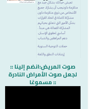
تعيش حياتك بشكل جيد مع
متلازمة داونيجب أن يشارك جميع
الأشخاص من ذوي متلازمة داون
مشاركة كاملة في اتخاذ القرارات
بشأن الأمور التي تتعلق بحياتهم
المشاركة الفعالة هي مبدأ .
أساسي لحقوق الإنسان.
دعم المراهقين والشباب
حملات التوجية السنوية
إرشادات النطق واللغة
:: صوت المريض:انضم إلينا
لجعل صوت الأمراض النادرة
مسموعًا ::