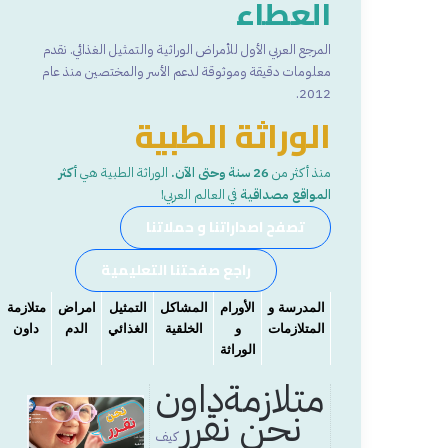
العطاء
المرجع العربي الأول للأمراض الوراثية والتمثيل الغذائي. نقدم
معلومات دقيقة وموثوقة لدعم الأسر والمختصين منذ عام
2012.
الوراثة الطبية
منذ أكثر من
26 سنة وحتى الآن.
الوراثة الطبية هي
أكثر
المواقع مصداقية
في العالم العربي!
تصفح اصداراتنا و حملاتنا
راجع صفحتنا التعليمية
المدرسة و
الأورام
المشاكل
التمثيل
امراض
متلازمة
المتلازمات
و
الخلقية
الغذائي
الدم
داون
الوراثة
متلازمةداون
نحن نقرر
كيف