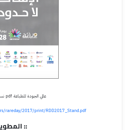
نسخة الستاند pdf عالي الجودة للطباعة
rs/rareday/2017/print/RDD2017_Stand.pdf
:: المطوية ::