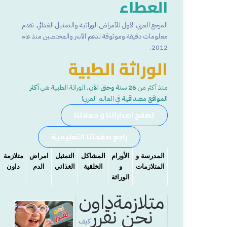
العطاء
المرجع العربي الأول للأمراض الوراثية والتمثيل الغذائي. نقدم
معلومات دقيقة وموثوقة لدعم الأسر والمختصين منذ عام
2012.
الوراثة الطبية
منذ أكثر من
26 سنة وحتى الآن.
الوراثة الطبية هي
أكثر
المواقع مصداقية
في العالم العربي!
تصفح اصداراتنا و حملاتنا
راجع صفحتنا التعليمية
المدرسة و
الأورام
المشاكل
التمثيل
امراض
متلازمة
المتلازمات
و
الخلقية
الغذائي
الدم
داون
الوراثة
متلازمةداون
نحن نقرر
كيف