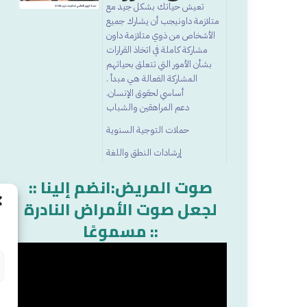
تعيش حياتك بشكل جيد مع
متلازمة داونيجب أن يشارك جميع
الأشخاص من ذوي متلازمة داون
مشاركة كاملة في اتخاذ القرارات
بشأن الأمور التي تتعلق بحياتهم
المشاركة الفعالة هي مبدأ .
أساسي لحقوق الإنسان.
دعم المراهقين والشباب
حملات التوجية السنوية
إرشادات النطق واللغة
:: صوت المريض:انضم إلينا
لجعل صوت الأمراض النادرة
مسموعًا ::