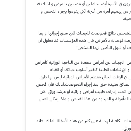
ون في الأسرة أيضا حاملين أو مصابين بالمرض.و لذلك قد
ر من يهمهم أمره من أسرته لكي يقوموا بإجراء الفحص و
ية.
لشخص نتائج فحوصات للجينات التي سبق إجرائها .و بما
رضة للإصابة بالأمراض فان هذه المؤسسات قد تحاول أن
ف أو قبول التأمين لهذا الشخص!
 الجينات عن أمراض معقدة من الناحية الوراثية كأمراض
الإرشادات الطبية كتغيير أسلوب حياتك أو القيام
ن في الوقت الحالي معظم الأمراض الوراثية ليس لها طرق
ت او نصائح مفيدة حتى بعد إجراء الفحوصات.لذلك فان فحص
تحت إشراف طبيب أمراض و راثية أو مرشد وراثي ،لان
المأمولة و المرجوه من هذا الفحص و ماذا يمكن العمل
لومات الكافية للإجابة على كثير من هذه الأسئلة لذلك فانه
اثي.