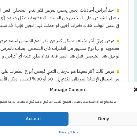
احد أمراض أحاديات الجين يسمى بمرض فقر الدم المنجلي. فمن الناحي
حصل الشخص على نسختين من الجينات المعطوبة بشكل محدد (أي ان 
في نفس الوقت هناك طفرات أخرى لو حدثت لهذا الجين فإنها قد تسبب
مرض وراثي أخر يختلف بشكل كبير عن فقر الدم المنجلي اسمه م
معطوبة و بها نوع مشهور من الطفرات فان الشخص يصاب بالمرض و لك
لو توفى هذا الشخص قبل هذا العمر فانه قد لا تظهر عليه أي أعراض و 
من احتمال الإصابة بسرطان الثدي إ
هنتجتون فوجود الطفرة لا تعني انه يجب أن يصاب الشخص بسرطان الث
Manage Consent
بسرطان الثدي مع وجود الطفرة لديهن!.
مرحبا موقع الوراثة الطبية يمتثل للقوانين التصفح: فلذلك اختر قبول او عدم قبول الالتزامات الشرعية للتصف
في الطرف الأخر أمراض ناتجة عن طفرات في عدة جينات.كل طفرة منها 
الجينات المختلفة مجتمعه قد يؤدي لحدوث المرض. و من أهم الأمثلة
Accept
Deny
الربو أو السكر أو ارتفاع ضغط الدم و غيرها من الأمراض.
Privacy Policy