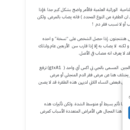
ة الوراثية العلمية فالأمر واضح بشكل كبير جدا .فإذا
الطفرة من النوع المحدد ) فانه يصاب بالمرض. ولكن
 أو لا تسبب فقر دم !
رض هنتنجتون .إذا حصل الشخص على “نسخة” و احده
نه لا يصاب به إلا إذا قارب سن الأربعين عام.ولذلك
قد لا يعرف انه مصاب في الأصل.
مرض ثالث أكثر تعقيدا هو سرطان الثدي.فبعض أنواع الطفرات على الجين المسمى بالجي تي اكس أي واحد ( gtxA1) ترفع
لى 50 أو 80% للنساء .ولكن الأمر يختلف هنا عن مرض فقر الدم المنجلي أو مرض
دي.فبعض النساء اللاتي لديهن هذه الطفرة قد لا يصبن
ح
لها تأثير بسيط أو متوسط الشدة. ولكن تأثيرات هذه
 في هذا المجال هي الأمراض المتعددة الأسباب كمرض