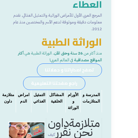
العطاء
المرجع العربي الأول للأمراض الوراثية والتمثيل الغذائي. نقدم
معلومات دقيقة وموثوقة لدعم الأسر والمختصين منذ عام
2012.
الوراثة الطبية
منذ أكثر من
26 سنة وحتى الآن.
الوراثة الطبية هي
أكثر
المواقع مصداقية
في العالم العربي!
تصفح اصداراتنا و حملاتنا
راجع صفحتنا التعليمية
المدرسة و
الأورام
المشاكل
التمثيل
امراض
متلازمة
المتلازمات
و
الخلقية
الغذائي
الدم
داون
الوراثة
متلازمةداون
نحن نقرر
كيف