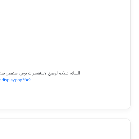
السلام عليكم.لوضع الاستفسارات يرجى استعمل صفحة ا
display.php?f=9