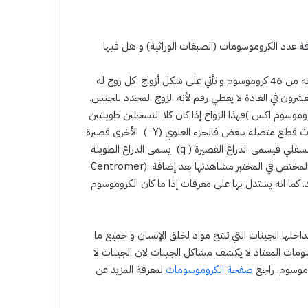
 عدد الكروموسومات (الصبغات الوراثية) و هل فيها
و الكروموسومات هي عصيات صغيرة جدا ترى تحت المجهر و هي مكونه من 46 كروموسوم و تأتي على شكل أزواج كل زوج له
عشرون في العادة لا يعطي رقم لأنه الزوج المحدد للجنس.
فهذا الزواج إذا كان كلا النسختين طويلتين( تسمى كروموسوم اكس X ) فإنها الطفل يكون أنثى أما إذا كانت أحداها طويل ( X) و
الأخرى قصيرة ( Y) فان الطفل يصبح ذكر .و لكل قاعدة شذوذ.كل كروموسوم عبارة عن ثلاث قطع متصلة ببعض فالجزء العلوي
يسمى الذراع الطويلة (q ) أما الجزء السفلي فيسمى الذراع القصيرة ( P ) و يربط هاتين الذراعين بقطعة في الوسط تسمى المركز(
Centromer). كما أن الذراع الطويلة و القصيرة تتميز بوجود خطوط بالعرض يستطيع المختص في المختبر مشاهدتها بعد إضافة
 كما انه يستدل بها على معرفات إذا ما كان الكروموسوم
اخلها الجينات التي تنتج مواد لخلق الإنسان و جميع ما
وسومات المعتاد لا يكشف مشاكل الجينات لان الجينات لا
وموسوم. راجع
صفحة الكروموسومات
لمعرفة المزيد عن