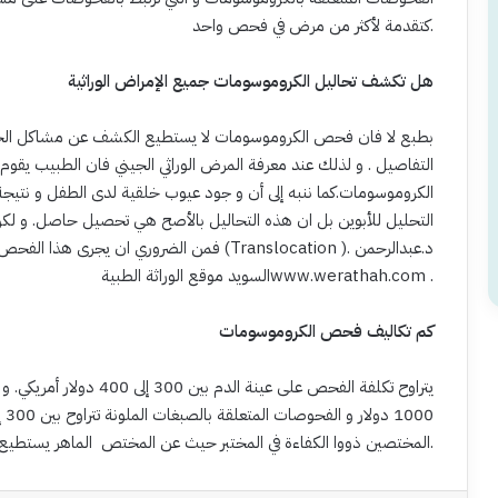
كتقدمة لأكثر من مرض في فحص واحد.
هل تكشف تحاليل الكروموسومات جميع الإمراض الوراثية
بطبع لا فان فحص الكروموسومات لا يستطيع الكشف عن مشاكل الجين
التفاصيل . و لذلك عند معرفة المرض الوراثي الجيني فان الطبيب
الكروموسومات.كما ننبه إلى أن و جود عيوب خلقية لدى الطفل و نتي
التحليل للأبوين بل ان هذه التحاليل بالأصح هي تحصيل حاصل. و لكن
فمن الضروري ان يجرى هذا الفحص للأبوين للتا 
السويد موقع الوراثة الطبيةwww.werathah.com .
كم تكاليف فحص الكروموسومات
يتراوح تكلفة الفحص على عي
المختصين ذووا الكفاءة في المختبر حيث عن المختص الماهر يستطيع أن يكتشف أمور قد تغفل عن غير قليل الخبرة.