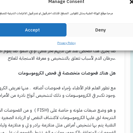
Manage Consent
كما يطلب التحليل في حالة وجود عيوب خلقية للان مشاكل الكروموسو
مرحبا موقع الوراثة الطبية يمتثل للقوانين التصفح: فلذلك اختر قبول او عدم قبول الالتزامات الشرعية للتصف
هناك زيادة او نقص جزئي في الكروموسوم و بذلك يكتشف سبب المشكل
حالات الإجهاض المتكررة الغير معروف أسبابها (يجب إجراء هذا الفحص 
Accept
Deny
حالات العقم الغير معروف سببها.
Privacy Policy
كما يجرى هذا الفحص عند من لديهم تخر علقي أو في النمو. كما يقوم أطب
سرطان الدم لأسباب تتعلق بالتشخيص و معرفة الاستجابة للعلاج.
هل هناك فحوصات متخصصة في فحص الكروموسومات
مع تطور العلم قام الأطباء بإجراء فحوصات أضافه . منها تعريض الك
وجود تكسر في الكروموسومات و ذلك لتشخيص أنواع نادرة من الأمراض الوراثية مثل مرض فانكوني.
و من الفحوصات الحديثة على 
الشريحة لتي عليها الكروموسومات لاكتشاف النقص او الزيادة الصغيرة جدا
التقنية يتم بها تشخيص أمراض مثل متلازمة برادر و لي و متلازمة وليا
الفحوصات المتعلقة بالكروموسومات و التي ترتبط بالفحوصات على م