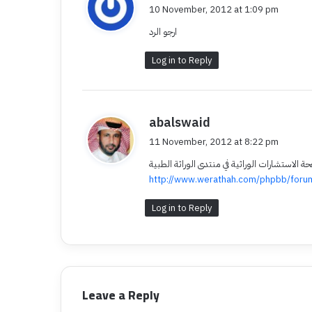
a
10 November, 2012 at 1:09 pm
y
ارجو الرد
s
:
Log in to Reply
abalswaid
s
a
11 November, 2012 at 8:22 pm
y
لاستشارات الوراثية في منتدى الوراثة الطبية
s
http://www.werathah.com/phpbb/forum
:
Log in to Reply
Leave a Reply