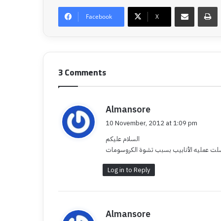
Share via Email
P
Facebook
X
3 Comments
Almansore
s
a
10 November, 2012 at 1:09 pm
y
السلام عليكم
s
:
Log in to Reply
Almansore
s