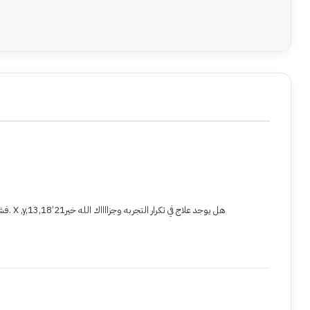
rint
فشلت عمليه الأنابيب بسبب تشوة الكروسومات. X ,y,13,18’21هل يوجد علاج في تكرار التجربه وجزااااك الله خير