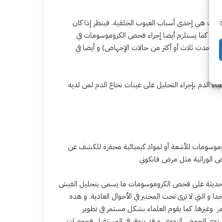
مات هي إحدى أسباب العيوب الخلقية. فينظر إذا كان
ح
ة. كما يستلزم أيضا إجراء فحص الكروموسومات في
اذا حدث ثلاث أو أكثر من حالات الإجهاض) و أيضا في
اء الدم بإجراء التحليل على عينات نخاع الدم لمن لديه
روموسومات للأشعة أو لمواد كيميائية محفزة للكشف عن
فحص الكروموسومات ما يسمى بتحليل الفيش ( FISH) و هو وضع صبغات ملونه و خاصة على
 و التي لا ترى تحت المختبر في الأحوال العادية. و هذه
مز وغيرها. كما يقوم العلماء بشكل مستمر في تطوير
ستوى الحمض النووي. و قد يتوفر في المستقبل فحوصات