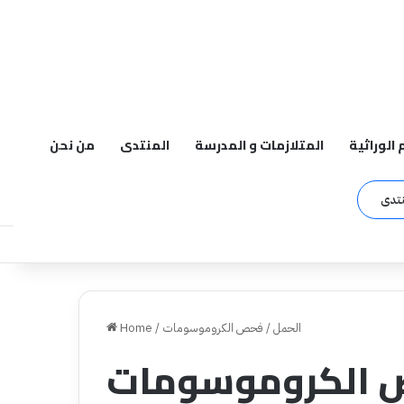
م الوراثية
المتلازمات و المدرسة
المنتدى
من نحن
نتدى
الحمل
/
فحص الكروموسومات
/
Home
 الكروموسومات