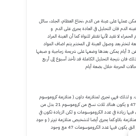
مكن عملها على عينة من الدم ،نخاع العظام، الجلد، سائل
ينه الدم فان التحليل في العادة يجرى على الدم و
حمراء لا تفيد لأنها تفتقر للنواة كما أن العينة المراد
 لتخثر.بعد وصول العينة الى المختبر يتم اضاف المواد
المغذية و المنشطة للانقسام و التكاثر و بعد عدة أيام في العادة لا تقل عن 3 أيام يمكن بعدها وضعها على شريحة زجاجية و صبغها
 فان نتيجة التحليل الكاملة قد تأخذ أسبوع إلى أربع
. و لذلك فهي تجرى لمتلازمة داون ( متلازمة كروموسوم
21 الثلاثي) حيث يكون هناك زيادة في عدد الكروموسومات من 46 إلى 47 و يكون هناك ثلاث نسخ من كروموسوم 21 بدل من
ن فيها زيادة في عدد الكروموسومات و لكن الزيادة تكون في
حالة متلازمة ادوارد ، و في كروموسوم 13 في حالة متلازمة باتاو.كما يجرى أيضا لتشخيص متلازمة تيرنر ( و جود
نسخة واحد من كروموسوم اكس بدل النسختين) أو متلازمة كلينفلتر و التي يكون فيها عدد الكروموسومات 47 مع وجود