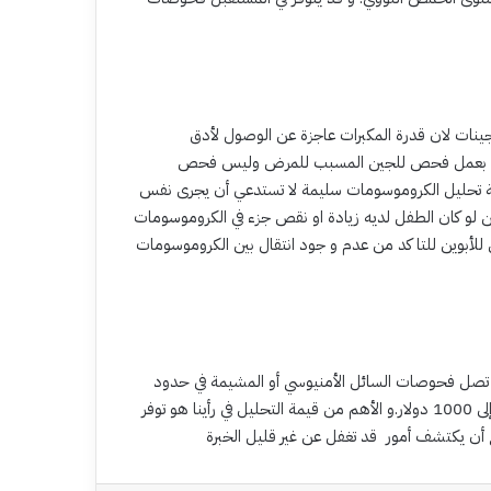
ات لان قدرة المكبرات عاجزة عن الوصول لأدق
 يقوم بعمل فحص للجين المسبب للمرض وليس فحص
جة تحليل الكروموسومات سليمة لا تستدعي أن يجرى نفس
 لو كان الطفل لديه زيادة او نقص جزء في الكروموسومات
كد من عدم و جود انتقال بين الكروموسومات (Translocation ). د.عبدالرحمن
نة الدم بين 300 إلى 400 دولار أمريكي. و تصل فحوصات السائل الأمنيوسي أو المشيمة في حدود
1000 دولار و الفحوصات المتعلقة بالصبغات الملونة تتراوح بين 300 إلى 1000 دولار.و الأهم من قيمة التحليل في رأينا هو توفر