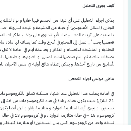
كيف يجرى التحليل
يمكن اجراء التحليل على أي عينة من الجسم فيها خلايا و نواه.لذلك ي
الجنين (السائل الأمنيوسي) أو عينة من المشيمة.و نتيجة لسهولة اخذ ع
بالتحديد على كريات الدم البيضاء لأنها تحتوي على نواة بينما كريات الدم ال
فحصها يجب أن تصل إلى المختبر في أسرع وقت كما يضاف لها مادة مانعة
بصبغات خاصة ثم يتم فحصها تحت المجهر و تصويرها و طباعتها . لذلك
أسابيع من تاريخ أخذها. و يمكن إعطاء نتائج أولية في بعض الأحيان للحالات الحرجة خلال بضعة أيام.
ماهي دواعي اجراء الفحص
في العادة يطلب هذا التحليل عند اشتباه مشكلة تتعلق بالكروموسومات
نسختين. و يجرى أيضا لمتلازمة ادوارد و متلازمة باتاو و التي أيضا يكو
كروموسوم 18 –في 
نسختين من كروموسوم اكس إضافة لنسخة من كروموسوم واي.