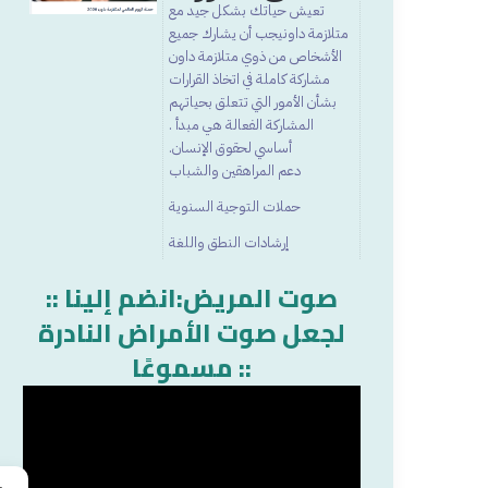
تعيش حياتك بشكل جيد مع
متلازمة داونيجب أن يشارك جميع
الأشخاص من ذوي متلازمة داون
مشاركة كاملة في اتخاذ القرارات
بشأن الأمور التي تتعلق بحياتهم
المشاركة الفعالة هي مبدأ .
أساسي لحقوق الإنسان.
دعم المراهقين والشباب
حملات التوجية السنوية
إرشادات النطق واللغة
:: صوت المريض:انضم إلينا
لجعل صوت الأمراض النادرة
مسموعًا ::