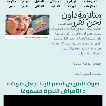
المدرسة و
الأورام و
المشاكل
التمثيل
امراض
متلازمة
المتلازمات
الوراثة
الخلقية
الغذائي
الدم
داون
متلازمةداون
نحن نقرر
كيف تعيش
حياتك بشكل جيد مع متلازمة داونيجب أن
يشارك جميع الأشخاص من ذوي متلازمة
داون مشاركة كاملة في اتخاذ القرارات بشأن
الأمور التي تتعلق بحياتهم المشاركة الفعالة
هي مبدأ . أساسي لحقوق الإنسان.
دعم المراهقين والشباب
حملات التوجية السنوية
إرشادات النطق واللغة
:: صوت المريض:انضم إلينا لجعل صوت
الأمراض النادرة مسموعًا ::