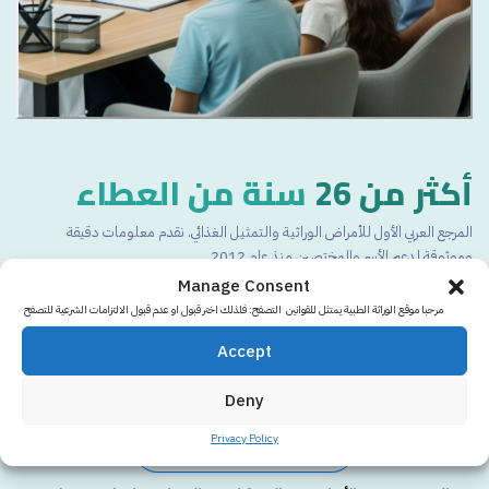
أكثر من 26
سنة من العطاء
المرجع العربي الأول للأمراض الوراثية والتمثيل الغذائي. نقدم معلومات دقيقة
وموثوقة لدعم الأسر والمختصين منذ عام 2012.
الوراثة الطبية
Manage Consent
مرحبا موقع الوراثة الطبية يمتثل للقوانين التصفح: فلذلك اختر قبول او عدم قبول الالتزامات الشرعية للتصفح
منذ أكثر من
26 سنة وحتى الآن.
الوراثة الطبية هي
أكثر المواقع مصداقية
في العالم
Accept
العربي!
تصفح اصداراتنا و حملاتنا
Deny
Privacy Policy
راجع صفحتنا التعليمية