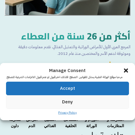
أكثر من 26
سنة من العطاء
المرجع العربي الأول للأمراض الوراثية والتمثيل الغذائي. نقدم معلومات دقيقة
وموثوقة لدعم الأسر والمختصين منذ عام 2012.
الوراثة الطبية
Manage Consent
منذ أكثر من
26 سنة وحتى الآن.
الوراثة الطبية هي
أكثر المواقع مصداقية
في العالم
مرحبا موقع الوراثة الطبية يمتثل للقوانين التصفح: فلذلك اختر قبول او عدم قبول الالتزامات الشرعية للتصفح
العربي!
Accept
تصفح اصداراتنا و حملاتنا
Deny
راجع صفحتنا التعليمية
Privacy Policy
المدرسة و
الأورام و
المشاكل
التمثيل
امراض
متلازمة
المتلازمات
الوراثة
الخلقية
الغذائي
الدم
داون