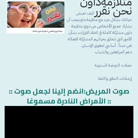
متلازمةداون
نحن نقرر
كيف تعيش
حياتك بشكل جيد مع متلازمة داونيجب أن
يشارك جميع الأشخاص من ذوي متلازمة
داون مشاركة كاملة في اتخاذ القرارات بشأن
الأمور التي تتعلق بحياتهم المشاركة الفعالة
هي مبدأ . أساسي لحقوق الإنسان.
دعم المراهقين والشباب
حملات التوجية السنوية
إرشادات النطق واللغة
:: صوت المريض:انضم إلينا لجعل صوت
الأمراض النادرة مسموعًا ::