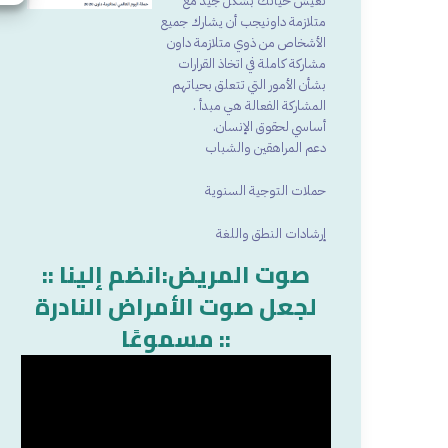
تعيش حياتك بشكل جيد مع
متلازمة داونيجب أن يشارك جميع
الأشخاص من ذوي متلازمة داون
مشاركة كاملة في اتخاذ القرارات
بشأن الأمور التي تتعلق بحياتهم
المشاركة الفعالة هي مبدأ .
أساسي لحقوق الإنسان.
دعم المراهقين والشباب
حملات التوجية السنوية
إرشادات النطق واللغة
:: صوت المريض:انضم إلينا
لجعل صوت الأمراض النادرة
مسموعًا ::