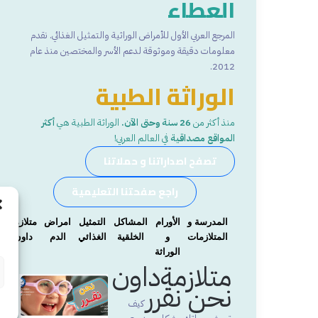
العطاء
المرجع العربي الأول للأمراض الوراثية والتمثيل الغذائي. نقدم
معلومات دقيقة وموثوقة لدعم الأسر والمختصين منذ عام
2012.
الوراثة الطبية
منذ أكثر من
26 سنة وحتى الآن.
الوراثة الطبية هي
أكثر
المواقع مصداقية
في العالم العربي!
تصفح اصداراتنا و حملاتنا
راجع صفحتنا التعليمية
المدرسة و
الأورام
المشاكل
التمثيل
امراض
متلازمة
المتلازمات
و
الخلقية
الغذائي
الدم
داون
الوراثة
متلازمةداون
نحن نقرر
كيف