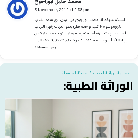
محمد خليل ابوراجوح
الخلية
a
5 November, 2012 at 2:58 pm
y
السلام عليكم انا محمد ابوراجوح من الاردن ابني عنده انقلاب
s
الكروموسوم 9 كليه واحده بطئ بنمو التهاب رئوي التهاب
:
قصبات الهوائيه ارتخاء الحنجره عمره 3 سنوات طوله 28 س
 الطوب الذي في كل خلية من بلايين الخلايا في الجسم معلومات كاملة لخلق الإنسان .وهي محفوظة في
وزنه 10كيلو ارجو المساعده القصوه 00962788272532
داخل النواة
ارجو المساعده
النواة
المعلومة الوراثية الصحيحة الحديثة المبسطة
الوراثة الطبية:
توجد في وسط الخلية وتحتوي على خيوط طويلة من الحمض النووي(DNA( كل خيط ملفوف بخيط متقن لتتشكل
على شكل عصي صغيرة تسمى الكروموسومات (الصبغات الوراثية)
الكروموسوم