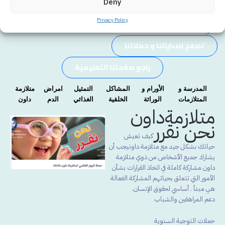
الوراثة الطبية
Deny
منذ أكثر من
26 سنة وحتى الآن.
الوراثة الطبية هي
أكثر المواقع مصداقية
في العالم
Privacy Policy
العربي!
تصفح اصداراتنا و حملاتنا
راجع صفحتنا التعليمية
المدرسة و
الأورام و
المشاكل
التمثيل
امراض
متلازمة
المتلازمات
الوراثة
الخلقية
الغذائي
الدم
داون
متلازمةداون
نحن نقرر
كيف تعيش
حياتك بشكل جيد مع متلازمة داونيجب أن
يشارك جميع الأشخاص من ذوي متلازمة
داون مشاركة كاملة في اتخاذ القرارات بشأن
الأمور التي تتعلق بحياتهم المشاركة الفعالة
هي مبدأ . أساسي لحقوق الإنسان.
دعم المراهقين والشباب
حملات التوجية السنوية