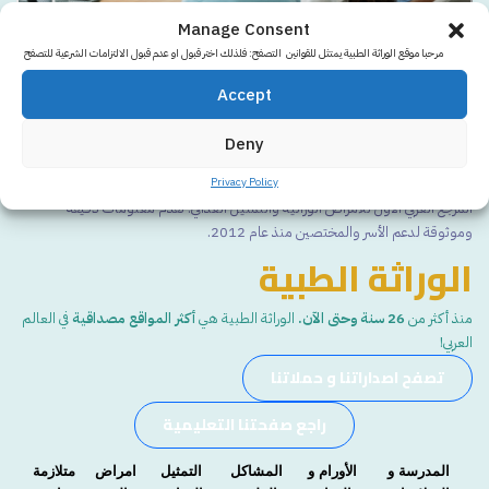
Manage Consent
مرحبا موقع الوراثة الطبية يمتثل للقوانين التصفح: فلذلك اختر قبول او عدم قبول الالتزامات الشرعية للتصفح
Accept
Deny
أكثر من 26
سنة من العطاء
Privacy Policy
المرجع العربي الأول للأمراض الوراثية والتمثيل الغذائي. نقدم معلومات دقيقة
وموثوقة لدعم الأسر والمختصين منذ عام 2012.
الوراثة الطبية
منذ أكثر من
26 سنة وحتى الآن.
الوراثة الطبية هي
أكثر المواقع مصداقية
في العالم
العربي!
تصفح اصداراتنا و حملاتنا
راجع صفحتنا التعليمية
المدرسة و
الأورام و
المشاكل
التمثيل
امراض
متلازمة