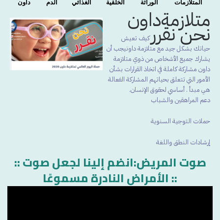
المتلازمات
الوراثة
الخلقية
الغذائي
الدم
داون
متلازمةداون
نحن نقرر
كيف تعيش
حياتك بشكل جيد مع متلازمة داونيجب أن
يشارك جميع الأشخاص من ذوي متلازمة
داون مشاركة كاملة في اتخاذ القرارات بشأن
الأمور التي تتعلق بحياتهم المشاركة الفعالة
هي مبدأ . أساسي لحقوق الإنسان.
دعم المراهقين والشباب
حملات التوجية السنوية
إرشادات النطق واللغة
:: صوت المريض:انضم إلينا لجعل صوت
الأمراض النادرة مسموعًا ::