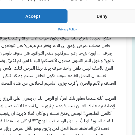
هذا الاصرار على الزواج في أ
لها ولا يمكن الرجوع عنها! و30% من الأسباب ترجع الى قصة حب خلف ذلك الزواج.
إذا فهناك 80% من حالات زواج غير متوافقة طبيا ووراثيا ترجع ا
Accept
Deny
منكم الأن هل سوف يثبت هذا الزواج امام عاصفة ولادة اول طفل بمرض 
في العظام لا يفيد فيها الا الأدوية المخدرة او مرض مثل مرض الثلاسي
Privacy Policy
مدى الحياة؟ يا ترى ماذا سوف يكون جواب الاب او الام عندما يعرف
طفل مصاب بمرض يؤدي الى الالم وفقر دم مزمن؟ هل تتوقعون ا
يعرف ان ابويه تزوجا رغم معرفتهم بعدم التوافق. هل سوف تلومون ه
ذنبي؟ ويقول أنتم انانيون محبون لأنفسكم! انتِ يا امي لم تكترثي 
الغرز. للأسف ليس طفل واحد سوف يولد بهذا المرض لتلك الأسرة بل
نفسه ان الحمل القادم سوف يكون الطفل سليم وهكذا تتكرر ال
الخلاف والألم والحزن وأقرب جزيرة امامهم للخلاص من هذه المحنة 
للإصابة يرد عليك انه لن ينجب! وعندم ترى حالها تجدها لا تستعمل ا
كالعزل الطبيعي!! البعض يخدع نفسه ولو كان فعلا لا يريد ان ي
للقناة المنوية او للأنابيب في الرحم قبل الزواج”؟!! لو كان مستعدا 
تحت تأثير العاطفة. طبعا الحل لمن يتزوج وهو ناقل لمرض وراثي مت