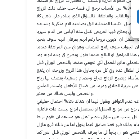
حد البحوث وجد ان 50% من الاسباب ناتجة عن ضغوط اسرية وبسبب ان تحضيرات الزواج تم الأعداد
لى العادات والتقاليد والعاطفة. فالسؤال الذي يتبادر على ذهن كلا
مثل الانيميا المنجلية التي يصاحبه الام متكررة وشديده
ميا التي يحتاج فيها المريض لنقل عدة اكياس من الدم شهريا
 الطفل ان الابوين تزوجا رغم انهم يعرفان انهم سوف ينجبا
ن الجواب سوف يقنع المصاب وهو في سن المراهقة عندما
ذا المراهق او البالغ عندما يقول ويصرخ في وجه ابويه وما
وتستعملي مانع للحمل لكي تقومي بعدها بالفحص الوراثي قبل
 اطفال عده وفي كل مره يحاول هذا الزوج وزوجته ان يقنع
مأساة ويصبح الزواج صراع وخصام وسفينة يعصف بها رياح
هي جزيرة الطلاق ومزيد من ضياع للأطفال وتستمر المأسي
والقصص وليس هناك من معتبر.
الغريب أنك عندما تحاور تلك امرأة او الرجل اللذان يصران على الزواج رغم عدم التوافق وتقول لهما ان هناك 25% احتمال حقيقي
ي نوع من موانع الحمل! او تستعمل انواع ليست ذات فاعليه
نجب فل يجيب على سؤال خطير “هل هو مستعد ان يقوم بربط
للقيام بذلك فهو فعلا صادق فيما يقول اما غير ذلك فهو مازال
نحي هو ان يلجأ الى ما يعرف بالفحص الوراثي قبل الغرز كما