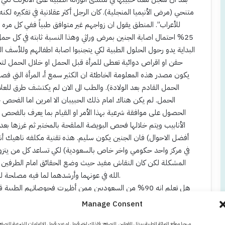
متنحي (مرض الأنيميا المنجلية). كان الرجل أكثر عقلانية في تفكيره ل
للأعراب”. المنطق يقول ان زواجهم غير متوافق طبياً ففي كل مره
25% احتمال اصابة الجنين بمرض وراثي وهذا النسبة ثابته في كل
البداية يدو رحول الحلول الطبية لكي يتجنبوا اصابة اطفالهم وللأسف 
حقن او اقراص دوائية تعطى للمرأة قبل الحمل او خلال الحمل لت
يكون مصدر هذه المعلومة الخاطئة ان الكثير سمع أ، المرأة التي ف
الحمل القادم بعد الولادة). والطب الى الان لم يكتشف طرق للعلا
الحمل. لم يكن هناك امام ذلك الحبيبان الا امرين اما الفح
الحصول على موافقة شرعية بهذا الأمر او القيام بما يعرف بالفحص ا
أفضل الاحوال) فان الجنين يكون سليم. هذه تقنية مكلفه ناهيك أنك
في مركز واحد حكومي واخر خاص بالسعودية) لكي تساعد كل من يتزوج 
المشكلة لكن كان النقاش مفيد حيث وضع الحقائق امام الطرفين وما 
الله في عونهما وأرشدهما لما فيه مصلحة لهما في حياتهم ورزقهم الذرية الصالحة وحفظها من كل سوء.
هل تعلم انه 90% من السعوديين ممن أظهرت فحوصاتهم الطبي
Manage Consent
(2004 م
مرحبا موقع الوراثة الطبية يمتثل للقوانين التصفح: فلذلك اختر قبول او عدم قبول الالتزامات الشرعية للتصف