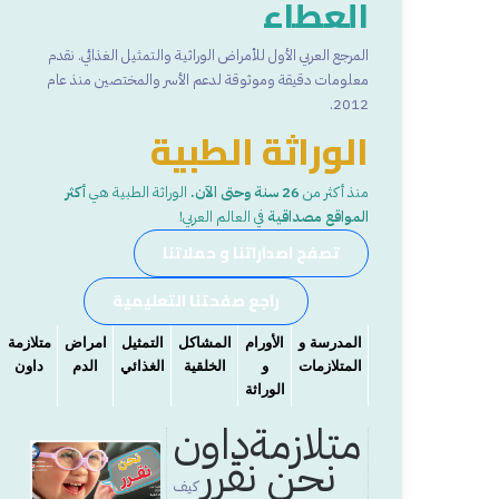
العطاء
المرجع العربي الأول للأمراض الوراثية والتمثيل الغذائي. نقدم
معلومات دقيقة وموثوقة لدعم الأسر والمختصين منذ عام
2012.
الوراثة الطبية
منذ أكثر من
26 سنة وحتى الآن.
الوراثة الطبية هي
أكثر
المواقع مصداقية
في العالم العربي!
تصفح اصداراتنا و حملاتنا
راجع صفحتنا التعليمية
المدرسة و
الأورام
المشاكل
التمثيل
امراض
متلازمة
المتلازمات
و
الخلقية
الغذائي
الدم
داون
الوراثة
متلازمةداون
نحن نقرر
كيف