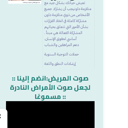
تعيش حياتك بشكل جيد مع
متلازمة داونيجب أن يشارك جميع
الأشخاص من ذوي متلازمة داون
مشاركة كاملة في اتخاذ القرارات
بشأن الأمور التي تتعلق بحياتهم
المشاركة الفعالة هي مبدأ .
أساسي لحقوق الإنسان.
دعم المراهقين والشباب
حملات التوجية السنوية
إرشادات النطق واللغة
:: صوت المريض:انضم إلينا
لجعل صوت الأمراض النادرة
مسموعًا ::