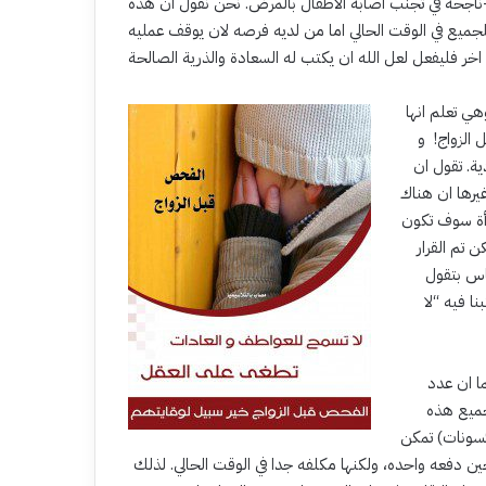
-ناجحة في تجنب اصابة الاطفال بالمرض. نحن نقول ان هذه
جميع في الوقت الحالي اما من لديه فرصه لان يوقف عمليه
هي تعلم انها
 الزواج! و
ية. تقول ان
غيرها ان هناك
رأة سوف تكون
ن تم القرار
اس بتقول
ا فيه “لا
ا ان عدد
فحص جميع هذه
كسونات) تمكن
 دفعه واحده، ولكنها مكلفه جدا في الوقت الحالي. لذلك