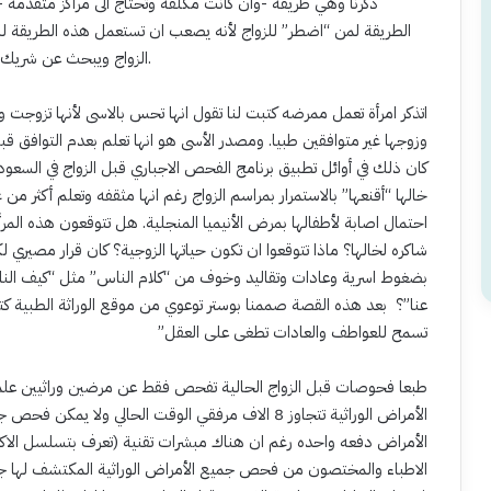
ذكرنا وهي طريقة -وان كانت مكلفه وتحتاج الى مراكز متقدمة 
الطريقة لمن “اضطر” للزواج لأنه يصعب ان تستعمل هذه الطريقة لل
الزواج ويبحث عن شريك اخر فليفعل لعل الله ان يكتب له السعادة والذرية الصالحة.
اتذكر امرأة تعمل ممرضه كتبت لنا تقول انها تحس بالاسى لأنها تزوجت و
وزوجها غير متوافقين طبيا. ومصدر الأسى هو انها تعلم بعدم التوافق قبل
كان ذلك في أوائل تطبيق برنامج الفحص الاجباري قبل الزواج في السعود
خالها “أقنعها” بالاستمرار بمراسم الزواج رغم انها مثقفه وتعلم أكثر من 
احتمال اصابة لأطفالها بمرض الأنيميا المنجلية. هل تتوقعون هذه الم
شاكره لخالها؟ ماذا تتوقعوا ان تكون حياتها الزوجية؟ كان قرار مصيري لك
بضغوط اسرية وعادات وتقاليد وخوف من “كلام الناس” مثل “كيف الن
عنا”؟ بعد هذه القصة صممنا بوستر توعوي من موقع الوراثة الطبية كتبن
تسمح للعواطف والعادات تطغى على العقل”
طبعا فحوصات قبل الزواج الحالية تفحص فقط عن مرضين وراثيين علم
الأمراض الوراثية تتجاوز 8 الاف مرفقي الوقت الحالي ولا يمكن 
الأمراض دفعه واحده رغم ان هناك مبشرات تقنية (تعرف بتسلسل الا
الاطباء والمختصون من فحص جميع الأمراض الوراثية المكتشف لها جين