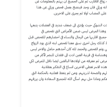
 زواج الاقارب ثم على الجميع ان يهتم بالمعلومات عن
 انه وراثي فان وجد فينصح بعمل فحص وراثي عن هذا
على المصاب اولا ثم يجرى على الاخرين.
لات الشوكي حيث يؤدي الى ضعف شديد في العضلات يتبعها
مر وهذا المرض ليس ضمن الأمراض التي تفحص في
 جميع اقاربها من الرجال والنساء في احضارهم للفحص قبل
. كذلك رجل اخرى نسق معنا لفحص ابنه الذي يود الزواج
قي وتم الفحص والحمد لله كان أحدهم حامل والاخر ليس
شاشة في قرنية العين ادت الى فقدان للبصر لأكثر من
ض ثم معرفه من اولادها البالغين ايضا ناقل للمرض لكي
 الاسر تعطي الاخرين اتساع في التفكير بعقلانية
لهم والصحة لذريتهم. ومن لم يتعظ فعلتيه بالحكمة التي
ماذا حل بهم. اسأل الله للجميع السعادة وان يرزقهم