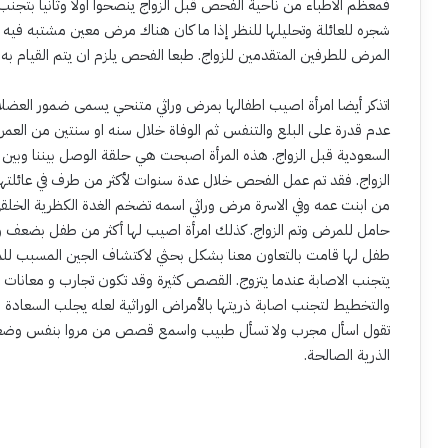
فمعظم الاطباء من ناحية الفحص قبل الزواج ينصحوا اولا وثانيا بتجنب
شجره للعائلة وتحليلها للنظر إذا ما كان هناك مرض معين مشتبه فيه
المرض للطرفين المتقدمين للزواج. طبعا الفحص يلزم ان يتم القيام به 
اتذكر أيضا امرأة اصيب اطفالها بمرض وراثي متنحي يسمى ضمور العض
عدم قدرة على البلع والتنفس ثم الوفاة خلال سنه او سنتين من الع
السعودية قبل الزواج. هذه المرأة اصبحت هي حلقة الوصل بيننا وبين
الزواج. فقد تم عمل الفحص خلال عدة سنوات لأكثر من طرف في عائلتها
من ابنت عمه وفي الاسرة مرض وراثي اسمه تضخم الغدة الكظرية الخل
حامل للمرض وتم الزواج. كذلك امرأة اصيب لها أكثر من طفل بضعف وه
طفل لها قامت بالتعاون معنا بشكل بحثي لاكتشاف الجين المسبب للمر
يتجنب الاصابة عندما يتزوج. القصص كثيرة وقد تكون تجارب و معانات هذه
والتخطيط لتجنب اصابة ذريتها بالأمراض الوراثية لعله يجلب السعادة 
تقول اسأل مجرب ولا تسأل طبيب واسمع قصص من مروا بنفس وضعكم و
الذرية الصالحة.