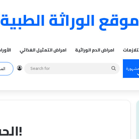
وقع الوراثة الطبية
تلازمات
امراض الدم الوراثية
امراض التمثيل الغذائي
الأورا
Log In
Search
مشهورة
الم
for
الحب والزواج والوراثة!