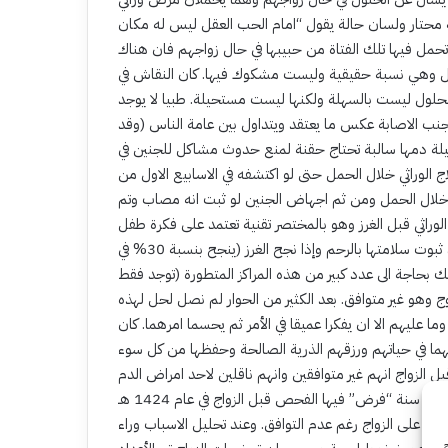
كنه محتار ولسان حالة يقول “امام الحب العقل ليس له مكان
 تحمل فيها تلك الفتاة من حبيبها في حال زواجهم فان هناك
 حمل وهي نسبة حقيقية وليست مشكوك فيها. كان النقاش في
الحلول ليست بالسهلة ولكنها ليست مستحيلة. طبيا لا يوجد
جنب الاصابة عكس ما يعتقد ويتداول بين عامة الناس (وقد
صيلة دمها سالبة تحتاج حقنة لمنع حدوث مشاكل للجنين في
ج الوراثي خلال الحمل حتى لو اكتشفه في الاسابيع الاول من
ص خلال الحمل ومن ثم اجهاض الجنين لو ثبت انه مصاب وتم
لوراثي قبل الغرز وهو بالمختصر تقنية تعتمد على فكرة طفل
الأنابيب ويتم خلالها فحص البويضة الملقحة بالمختبر ثم غرزها بعد ثبوت سلامتها بالرحم وإذا نجح الغرز (ينجح بنسبة 30% في
 بحاجة الى عدد كبير من هذه المراكز المتطورة (توجد فقط
وهو غير متوافق. بعد الكثير من الحوار لم نصل لحل لهذه
عليهم الا ان يفكرا عميقا في الأمر ثم يحسما امرهما. كان
ة قبل الزواج انهم غير متوافقين وانهم ناقلين لاحد امراض الدم
الوراثية تزوجوا رغم توضيح الاطباء لهم بعدم التوافق؟! كان هذا في اول سنة “فرض” فيها الفحص قبل الزواج في عام 1424 هـ
) وبعد مضي عشر سنوات على البرنامج مازال 50 الى 60% مصر على الزواج رغم عدم التوافق. وعند تحليل الاسباب وراء
ح