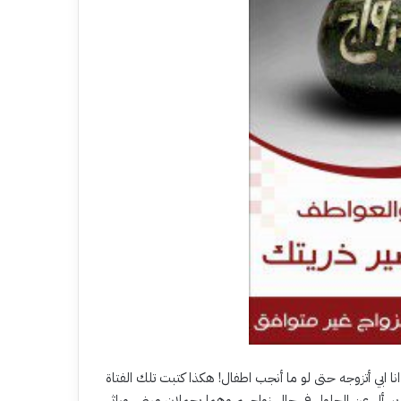
انا ابي أتزوجه حتى لو ما أنجب اطفال! هكذا كتبت تلك الفتاة
كي يسأل عن الحلول في حال زواجهم وهما يحملان مرض وراثي