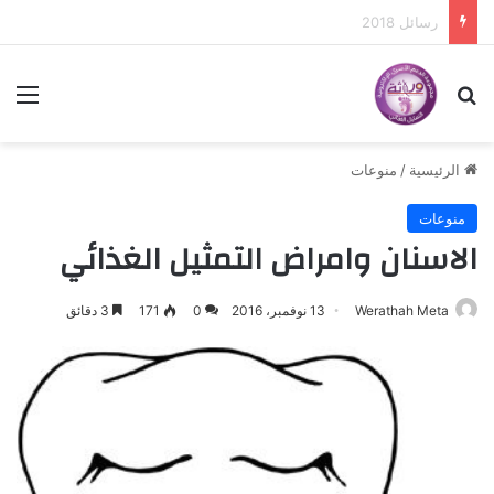
رسائل 2017
بحث عن
الق
الرئيسية
/
منوعات
منوعات
الاسنان وامراض التمثيل الغذائي
Werathah Meta
13 نوفمبر، 2016
0
171
3 دقائق