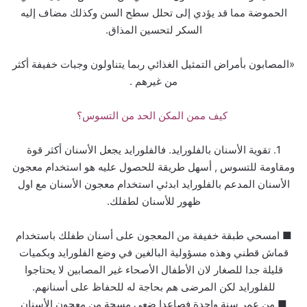
الحموضة مما قد يؤدي إلى تحلل سطح السن وكذلك مضاف إليه
السكر لتحسين المذاق.
«المصابون بأمراض التمثيل الغذائي ربما يتناولون وجبات خفيفة أكثر
من غيرهم .
كيف ممن المكن الحد من التسوس؟
1. تقوية الأسنان بالفلورايد. فالفلورايد يجعل الأسنان أكثر قوة
ومقاومة للتسوس , أسهل طريقة للحصول عليه هو استخدام معجون
الأسنان المدعم بالفلورايد ابدئي استخدام معجون الأسنان مع اول
ظهور للأسنان لطفلك.
■ امسحي طبقة خفيفة من المعجون على أسنان طفلك باستخدام
قماش قطني وهذه مسؤولية البالغين في وضع الفلورايد وبكميات
قليلة جدا للصغار لان الأطفال الأصحاء غير المصابين لا يحتاجوا
للفلورايد لكن المرضى هم بحاجة له للحفاظ على أسنانهم.
■ من عمر سنة واحدة فصاعدا ضعي مسحة من معجون الأسنان