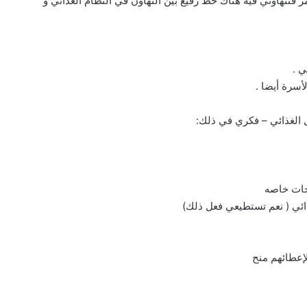
ر فتتهاوني فيه هناك خط رفيع بين التهاون في النظام الغذائي و
ي .
سرة أيضا .
ل الغذائي – فكري في ذلك:
جات خاصه
ائي ( نعم تستطيعي فعل ذلك)
لإعطائهم منح