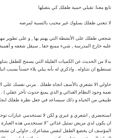
تابع معنا: تقبلي حمية طفلك كي يتقبلها
لا تنعتي طفلك بسلوك غير محبب بالنسبة لمرضه
شجعي طفلك على الأنشطة التي يهتم بها , و على تطوير مهارات
عليه خارج المدرسة , شيء ممتع حقا , سيقل شغفه و أهمية 
بدلا من الحديث عن الكميات القليلة التي يسمح للطفل بتناول
تستطيع ان تتناوله . واذكري له بأنه يبلي بلاء حسناً بسبب ات
حاولي الا تشعري بالأسف اتجاه طفلك . مرني نفسك على التفك
نعمة وجود النظام الغذائي و الذي يمنع حدوث تأخر عقلي ) . 
طبيعي من الحياه و ذلك سيساعد في جعل نظرة طفلك ايجابيه
استحضري , اشعري و عبري و لكن لا تستخدمي عبارات توحي با
ان يكون لدي مريض تمثيل غذائي “لا تستخدمي هذه العبارة
المؤسف ان يخضع الطفل لنفس مشاعرك , حاولي ان تشجعي 