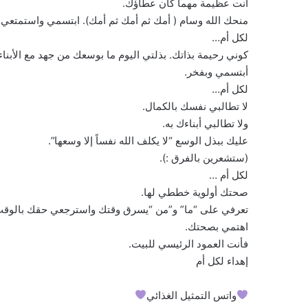
أنت عظيمة مهما كان عطاؤك.
منحك الله وسام ( أمك ثم أمك ثم أمك). ابتسمي واستمتعي. 
لكل أم…
كوني رحيمة بذاتك. بذلتي اليوم ما بوسعك من جهد مع الأبنا
أبتسمي وبفخر.
لكل أم…
لا تطالبي نفسك بالكمال.
ولا تطالبي أبناءك به.
عليك ببذل الوسع “لا يكلف الله نفساً إلا وسعها”.
(ستشعرين بالفرق :).
لكل أم …
صحتك أولوية خططي لها.
تعرفي على “ما” و”من “يسرق وقتك واسترجعي حقك بالوق
اهتمي بصحتك.
فأنت العمود الرئيسي للبيت.
إهداء لكل أم
واتس التمثيل الغذائي