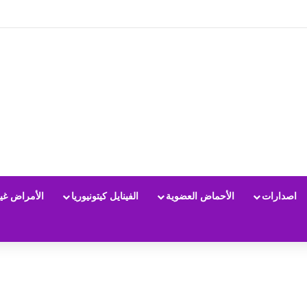
اصدارات
الأحماض العضوية
الفينايل كيتونيوريا
الأمراض غي