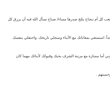
تعب كل أم بنجاح يثلج صدرها مساء/ صباح نسأل الله فيه أن يرزق كل
اً. استمتعي بمعاناتك مع الأبناء وسجلي تاريخك. واحتفلي بنفسك
وني أما ممتازة مع مرتبة الشرف بحبك وقبولك لأبنائك مهما كان
حميتهم .