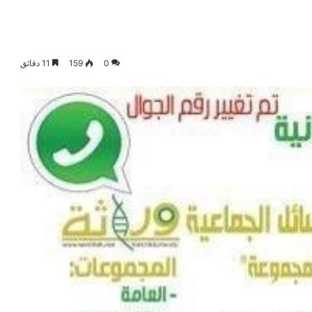
0
159
11 دقائق