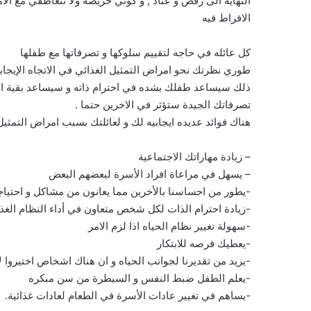
النهاية الى رفض و عناد , و كوني حريصة ولا تتعاطفي مع الام
الافراط فيه
كل عائله في حاجه لتقييم سلوكها و تصرفاتها مع طفلها
طوري نظرتك نحو امراض التمثيل الغذائي في الاتجاه الإيجاب
ذلك سيساعد طفلك بشده في احترام ذاته و سيساعد بقية الأ
تصرفاتك الجيدة ستؤثر في الاخرين حتما .
هناك فوائد عديده ايجابيه لك و لعائلتك بسبب امراض التمثي
– زيادة مهاراتك الاجتماعية
– يسهل في مراعاة افراد الأسرة لبعضهم البعض
-يطور من احساسنا بالأخرين مما يعانون من مشاكل و احتيا
-زيادة احترام الذات لكل شخص متعاون في أداء النظام الغذ
-سهولة تغيير نظام الحياه اذا لزم الامر
-يعطيك فرصه للابتكار
-يزيد من تقديرنا لجوانب الحياه و ان هناك اشخاص اختيروا 
-يعلم الطفل ضبط النفس و السيطرة من سن مبكره
-يساهم في تغيير عادات الأسرة في الطعام لعادات غذائية.