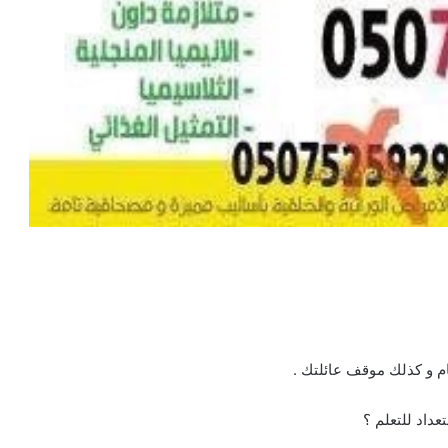
م و كذلك موقف عائلتك .
داد للتعلم ؟