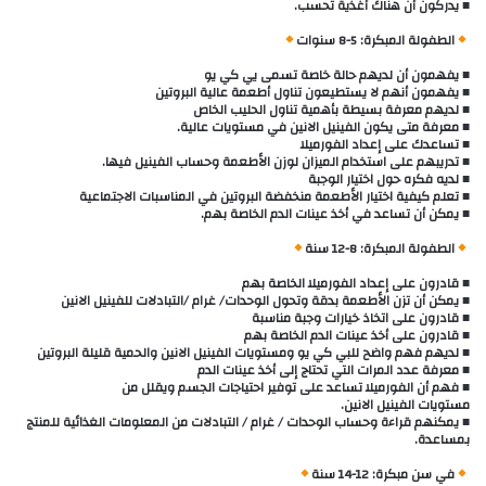
■ يدركون أن هناك أغذية تحسب.
الطفولة المبكرة: 5-8 سنوات
■ يفهمون أن لديهم حالة خاصة تسمى يي كي يو
■ يفهمون أنهم لا يستطيعون تناول أطعمة عالية البروتين
■ لديهم معرفة بسيطة بأهمية تناول الحليب الخاص
■ معرفة متى يكون الفينيل الانين في مستويات عالية.
■ تساعدك على إعداد الفورميلا
■ تدريبهم على استخدام الميزان لوزن الأطعمة وحساب الفينيل فيها.
■ لديه فكره حول اختيار الوجبة
■ تعلم كيفية اختيار الأطعمة منخفضة البروتين في المناسبات الاجتماعية
■ يمكن أن تساعد في أخذ عينات الدم الخاصة بهم.
الطفولة المبكرة: 8-12 سنة
■ قادرون على إعداد الفورميلا الخاصة بهم
■ يمكن أن تزن الأطعمة بدقة وتحول الوحدات/ غرام /التبادلات للفينيل الانين
■ قادرون على اتخاذ خيارات وجبة مناسبة
■ قادرون على أخذ عينات الدم الخاصة بهم
■ لديهم فهم واضح للبي كي يو ومستويات الفينيل الانين والحمية قليلة البروتين
■ معرفة عدد المرات التي تحتاج إلى أخذ عينات الدم
■ فهم أن الفورميلا تساعد على توفير احتياجات الجسم ويقلل من
مستويات الفينيل الانين.
■ يمكنهم قراءة وحساب الوحدات / غرام / التبادلات من المعلومات الغذائية للمنتج
بمساعدة.
في سن مبكرة: 12-14 سنة