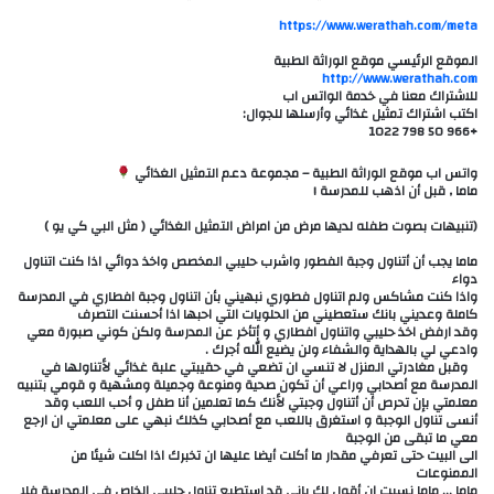
https://www.werathah.com/meta
الموقع الرئيسي موقع الوراثة الطبية
http://www.werathah.com
للاشتراك معنا في خدمة الواتس اب
اكتب اشتراك تمثيل غذائي وأرسلها للجوال:
+966 50 798 1022
واتس اب موقع الوراثة الطبية – مجموعة دعم التمثيل الغذائي
ماما , قبل أن اذهب للمدرسة !
(تنبيهات بصوت طفله لديها مرض من امراض التمثيل الغذائي ( مثل البي كي يو )
ماما يجب أن أتناول وجبة الفطور واشرب حليبي المخصص واخذ دوائي اذا كنت اتناول
دواء
واذا كنت مشاكس ولم اتناول فطوري نبهيني بأن اتناول وجبة افطاري في المدرسة
كاملة وعديني بانك ستعطيني من الحلويات التي احبها اذا أحسنت التصرف
وقد ارفض اخذ حليبي واتناول افطاري و أتأخر عن المدرسة ولكن كوني صبورة معي
وادعي لي بالهداية والشفاء ولن يضيع الله أجرك .
وقبل مغادرتي المنزل لا تنسي ان تضعي في حقيبتي علبة غذائي لأتناولها في
المدرسة مع أصحابي وراعي أن تكون صحية ومنوعة وجميلة ومشهية و قومي بتنبيه
معلمتي بإن تحرص أن أتناول وجبتي لأنك كما تعلمين أنا طفل و أحب اللعب وقد
أنسى تناول الوجبة و استغرق باللعب مع أصحابي كذلك نبهي على معلمتي ان ارجع
معي ما تبقى من الوجبة
الى البيت حتى تعرفي مقدار ما أكلت أيضا عليها ان تخبرك اذا اكلت شيئا من
الممنوعات
ماما … ماما نسيت ان أقول لك باني قد استطيع تناول حليبي الخاص في المدرسة فلا