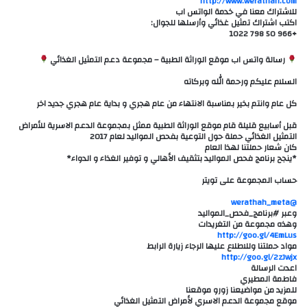
للاشتراك معنا في خدمة الواتس اب
اكتب اشتراك تمثيل غذائي وأرسلها للجوال:
+966 50 798 1022
رسالة واتس اب موقع الوراثة الطبية – مجموعة دعم التمثيل الغذائي
السلام عليكم ورحمة الله وبركاته
كل عام وانتم بخير بمناسبة الانتهاء من عام هجري و بداية عام هجري جديد اخر
قبل أسابيع قليلة قام موقع الوراثة الطبية ممثل بمجموعة الدعم الاسرية للأمراض
التمثيل الغذائي حملة حول التوعية بفحص المواليد لعام 2017
كان شعار حملتنا لهذا العام
*ينجح برنامج فحص المواليد بتثقيف الأهالي و توفير الغذاء و الدواء*
حساب المجموعة على تويتر
@werathah_meta
وعبر #برنامج_فحص_المواليد
وهذه مجموعة من التغريدات
http://goo.gl/4EmLus
مواد حملتنا وللاطلاع عليها الرجاء زيارة الرابط
http://goo.gl/2zJwjx
اعدت الرسالة
فاطمة المطيري
للمزيد من مواضيعنا زورو موقعنا
موقع مجموعة الدعم الاسري لأمراض التمثيل الغذائي