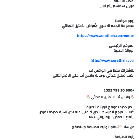
أعدت الرسالة
فريال سمسم _أم لارا_
زورو موقعنا
مجموعة الدعم الاسري لأمراض التمثيل الغذائي
/‏https://www.werathah.com/meta
الموقع الرئيسي
الوراثة الطبية
للاشتراك معنا في الواتس اب
اكتب تمثيل غذائي برسالة واتس أب على الرقم التالي
+966 50 798 1022
واتس أب التمثيل الغذائي
إنجاز جديد لموقع الوراثة الطبية
كتاب المرجع المبسط الذي لا غنى عنه لكل اسرة جديدة لمرض
ارتفاع الحمض البروبيوني PPA
من هنا
تلاقوا روابط للطباعة وللتصفح
رابط للطباعة