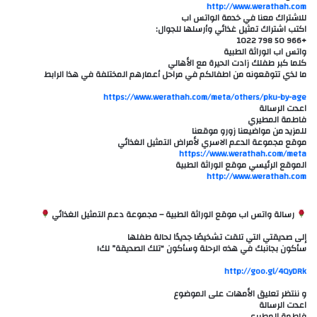
http://www.werathah.com
للاشتراك معنا في خدمة الواتس اب
اكتب اشتراك تمثيل غذائي وأرسلها للجوال:
+966 50 798 1022
واتس اب الوراثة الطبية
كلما كبر طفلك زادت الحيرة مع الأهالي
ما لذي تتوقعونه من اطفالكم في مراحل أعمارهم المختلفة في هذا الرابط
https://www.werathah.com/meta/others/pku-by-age
اعدت الرسالة
فاطمة المطيري
للمزيد من مواضيعنا زورو موقعنا
موقع مجموعة الدعم الاسري لأمراض التمثيل الغذائي
https://www.werathah.com/meta
الموقع الرئيسي موقع الوراثة الطبية
http://www.werathah.com
رسالة واتس اب موقع الوراثة الطبية – مجموعة دعم التمثيل الغذائي
إلى صديقتي التي تلقت تشخيصًا جديدًا لحالة طفلها
سأكون بجانبك في هذه الرحلة وسأكون “تلك الصديقة” لك!
http://goo.gl/4QyDRk
و ننتظر تعليق الأمهات على الموضوع
اعدت الرسالة
فاطمة المطيري