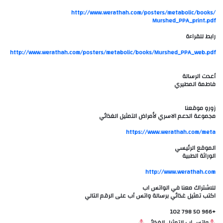
http://www.werathah.com/posters/metabolic/books/
Murshed_PPA_print.pdf
رابط للقراءة
http://www.werathah.com/posters/metabolic/books/Murshed_PPA_web.pdf
أعدت الرسالة
فاطمة المطيري
زورو موقعنا
مجموعة الدعم الاسري لأمراض التمثيل الغذائي
الموقع الرئيسي
الوراثة الطبية
للاشتراك معنا في الواتس اب
اكتب تمثيل غذائي برسالة واتس أب على الرقم التالي
+966 50 798 102
واتس اب التمثيل الغذائي