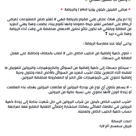
مرضى الفينيل كيتون يوريا (pku ) والرياضة
إذا لم يكن هناك عارض طبي للقيام بالرياضة فهي لا تعتبر ضمن الممنوعات لمرضى
الpku على العكس تعتبر جيدة خصوصا وانها تقوم ببناء عضلات وهذا يعني المزيد
من الطاقة وبالتالي قد تكون نتائج تحاليل الاحماض منخفضة في وقت أداء الرياضة
وهذا شيء جيد ❣
يراعى أيضا عند ممارسة الرياضة :
– تناول كمية إضافية من الحليب الخاص حتى لا تصاب بالجفاف وتحافظ على معدل
الطاقة في جسمك.
– سيحتاج جسمك إلى كمية إضافية من السوائل والكربوهيدرات والبروتين لتعويض ما
تفقده اثناء التمارين لذلك اشرب المزيد من السوائل بالأخص الماء وتناول وجبة
إضافية تحتوي على كربوهيدرات مثل الخبز أو المعكرونة منخفضة البروتين.
– لا يسمح بتناول أي نوع من بودرة البروتين أو مكملات البروتين بهدف بناء العضلات
أو زيادة الوزن لأنها تحتوي على نسبة عالية من البروتين.
-اشرب الحليب الخاص كبديل عن شراب البروتين في حال شعرت بحاجة إلى زيادة كمية
البروتين في نظامك الغذائي يمكنك استشارة إخصائي التغذية المتابع معه لمراجعة
حساب كمية الحليب الخاص وتعديله.
اعدت الرسالة
فريال سمسم -أم لارا-