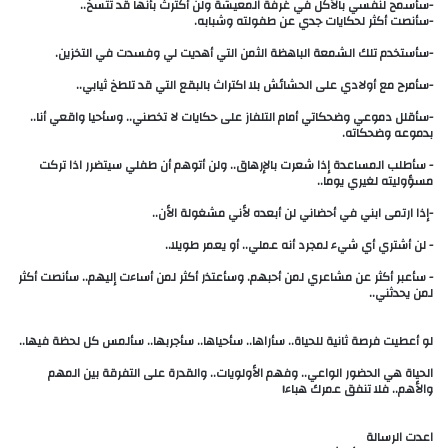
‎-سأقلل دموعي وضحكاتي أمام التلفاز على حكايات لا تخصني.. وسأحيا واقعي أنا..
بدموعه وضحكاته.
‎- سأطلب المساعدة إذا شعرت بالإرهاق.. ولن أتوهم أن طفلي سيتضرر اذا تركت
مسؤوليته لغيري يوما..
‎- سأعبر أكثر عن مشاعري لمن أحبهم. وسأعتذر أكثر لمن أساءت إليهم.. سأنصت أكثر
لمن يحدثني..
لو أعطيت فرصة ثانية للحياة.. سأراها.. سأحياها.. سأجربها.. سألمس كل لحظة فيها..
‎الحياة هي الحضور الواعي.. وفهم الأولويات.. والقدرة على التفرقة بين المهم
والأهم.. فلا تنفق عمرك هباء!
اعدت الرسالة