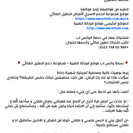
للمزيد من مواضيعنا زورو موقعنا
موقع مجموعة الدعم الاسري لأمراض التمثيل الغذائي
https://www.werathah.com/meta
الموقع الرئيسي موقع الوراثة الطبية
http://www.werathah.com
للاشتراك معنا في خدمة الواتس اب
اكتب اشتراك تمثيل غذائي وأرسلها للجوال:
+966 50 798 1022
رسالة واتس اب موقع الوراثة الطبية – مجموعة دعم التمثيل الغذائي
‎سؤلت: ماذا لو عاد بك الزمان.. هل كنت ستعيشين حياتك بنفس الطريقة؟؟ وتختاري
نفس الاختيارات؟
‎- لو عادت بي الزمن مرة أخرى لن أفجع عند معرفتي بمرض طفلي و سأحمد الله و
استرجعه كثيرا.. سأنتبه إلى أن الابتلاء أحيانا يكون هبه من الله .. وسأستمتع بأن حباني
الله بهذا الابتلاء ..
‎-لن أغلق بيتي و احبس نفسي و طفلي خوفا من المرض و الاخرين سأنطلق انا و
طفلي نستمتع بالحياة ..