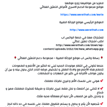
للمزيد من مواضيعنا زورو موقعنا
موقع مجموعة الدعم الاسري لأمراض التمثيل الغذائي
https://www.werathah.com/meta
الموقع الرئيسي موقع الوراثة الطبية
للاشتراك معنا في خدمة الواتس اب
اكتب اشتراك تمثيل غذائي
‏http://www.werathah.com/down/wp-
content/uploads/2012/08/New_whatsapp.jpg
رسالة واتس اب موقع الوراثة الطبية – مجموعة دعم التمثيل الغذائي
عندما تكوني في انتظار مولودك الجديد تبني له الكثير من الأحلام و الطموحات
تتحطم هذه الأحلام مع ولادة الطفل و تشخيص مرضه النادر الذي يحول بينه و بين أن
يكون مواكب لأقرانه في كثير من المهارات و النشاطات
هوني على نفسك الأمر وغيري نظرتك لطفلك
لا تتخلي عن أحلامك و لكن فقط غيري نظرتك و طريقة تفكيرك فطفلك مميز و
شجاع
و يتحدى كثير من الصعاب لأن لديه أم معطائه محبه مثلك
شجعيه لأن يثابر و يحاول و يستمر فتفوق طفلك على نفسه في حد ذاته انجاز