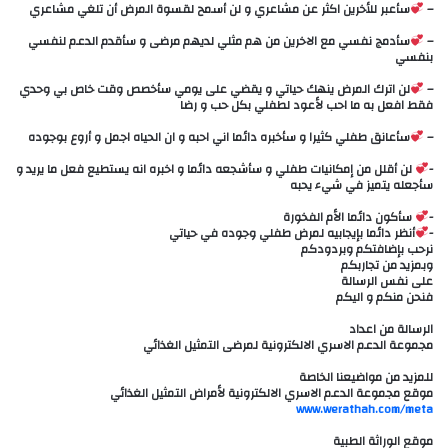
–
سأعبر للأخرين اكثر عن مشاعري و لن أسمح لقسوة المرض أن تلغي مشاعري
–
سأدمج نفسي مع الاخرين من هم مثلي لديهم مرضى و سأقدم الدعم لنفسي
بنفسي
–
لن اترك المرض ينهك حياتي و يقضي على يومي سأخصص وقت خاص بي وحدي
فقط افعل به ما احب لأعود لطفلي بكل حب و رضا
–
سأعانق طفلي كثيرا و سأخبره دائما اني احبه و ان الحياه اجمل و أروع بوجوده
-
لن أقلل من إمكانيات طفلي و سأشجعه دائما و اخبره انه يستطيع فعل ما يريد و
سأجعله يتميز في شيء يحبه
-
سأكون دائما الأم الفخورة
-
أنظر دائما بإيجابيه لمرض طفلي وجوده في حياتي
نرحب بإضافتكم وبردودكم
وبمزيد من تجاربكم
على نفس الرسالة
فنحن منكم و اليكم
الرسالة من اعداد
مجموعة الدعم الاسري الالكترونية لمرضى التمثيل الغذائي
للمزيد من مواضيعنا الخاصة
موقع مجموعة الدعم الاسري الالكترونية لأمراض التمثيل الغذائي
www.werathah.com/meta
موقع الوراثة الطبية