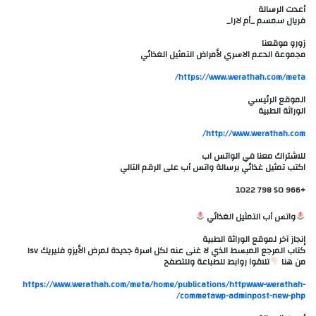
أعدت الرسالة
فريال سمسم _أم لارا_
زورو موقعنا
مجموعة الدعم الاسري لأمراض التمثيل الغذائي
الموقع الرئيسي
الوراثة الطبية
للاشتراك معنا في الواتس اب
اكتب تمثيل غذائي برسالة واتس أب على الرقم التالي
+966 50 798 1022
واتس أب التمثيل الغذائي
إنجاز آخر لموقع الوراثة الطبية
كتاب المرجع المبسط الذي لا غنى عنه لكل اسرة جديدة لمرض الأيزو فليريك Isv
من هنا
تلاقوا روابط للطباعة وللتصفح
https://www.werathah.com/meta/home/publications/httpwww-werathah-
commetawp-adminpost-new-php/