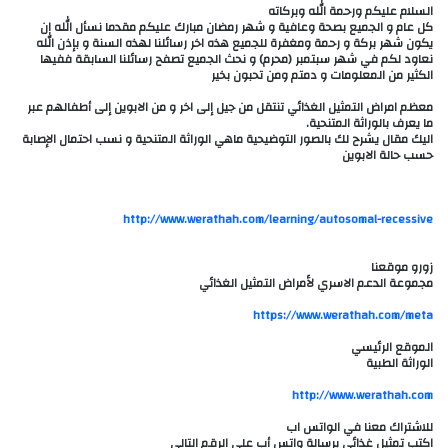
السلام عليكم ورحمة الله وبركاته
كل عام و الجميع بصحة وعافية و شهر رمضان مبارك عليكم مقدما نسأل الله ان
يكون شهر بركة و رحمة ومغفرة للجميع هذه اخر رسائلنا لهذه السنة و بإذن الله
نعاود لكم في شهر سبتمبر (محرم) و نحث الجميع تصفح رسائلنا السابقة ففيها
الكثير من المعلومات و دمتم ومن تحبون بخير
معظم امراض التمثيل الغذائي تنتقل من جيل إلى اخر و من الابوين إلى أطفالهم عبر
ما يعرف بالوراثة المتنحية.
اليك مقال يشرح لك بالصور التوضيحية ماهي الوراثة المتنحية و نسب احتمال الإصابة
حسب حالة الابوين
http://www.werathah.com/learning/autosomal-recessive
زورو موقعنا
مجموعة الدعم الاسري لأمراض التمثيل الغذائي
الموقع الرئيسي
الوراثة الطبية
للاشتراك معنا في الواتس اب
اكتب تمثيل غذائي برسالة واتس أب على الرقم التالي