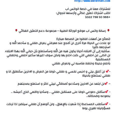
http://www.werathah.com
للاشتراك معنا في خدمة الواتس اب
اكتب اشتراك تمثيل غذائي وأرسلها للجوال:
+966 50 798 1022
رسالة واتس اب موقع الوراثة الطبية – مجموعة دعم التمثيل الغذائي
(نصائح من أمهات افاقوا من الصدمة مبكرا)
لو عادت بي الحياة مرة أخرى لن أفجع عند معرفتي بمرض طفلي و سأحمد الله و
استرجعه كثيرا
.سأنتبه إلى أن الابتلاء أحيانا يكون هبه من الله وسأستمتع بأن حباني الله بهذا الابتلاء
لن اتخلى عن احلامي التي كنت احلم بها ولكن سوف اغيرها سأغير احلامي وخططي
المستقبلية
بأحلام جديدة وخطط مناسبه لي ولمرض طفلي
‏-
‎لن أغلق بيتي و احبس نفسي و طفلي خوفا من المرض و الاخرين سأنطلق انا و
طفلي نستمتع بالحياة
–
لن ابتعد عن الاخرين وسأدعو أصدقائي لبيتي اكثر و استمتع بصحبتهم
‏- ‎
سأقلل دموعي خوفا على مستقبل طفلي .. وسأحيا واقعي الذي أعيشه ..
بدموعه وضحكاته..
‏- ‎‎
سأطلب المساعدة إذا شعرت بالإرهاق.. ولن أتوهم أن طفلي سيتضرر اذا تركت
مسؤوليته لغيري يوما