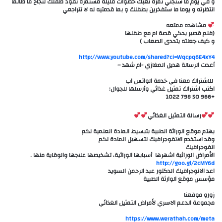
و في يوم ما ستجني ثمرة تعبك خطوات قليله مستمرة تقود طفلك لنجاح ما طالما
انتظرته و يوما ما ستفخرين بطفلك و بما قدمتيه له لا تتراجعي
مشاهده ممتعه
(فلم قصير يحكي قصة ام مع طفلها
و كيف جعلته يتحدى الصعاب )
http://www.youtube.com/shared?ci=Wqcpq6E4xY4
أعدت الرسالة هديل المغازي -ام شهد –
اكتب اشتراك تمثيل غذائي وأرسلها للجوال:
+966 50 798 1022
رسالة التمثيل الغذائي
يهتم موقع الوراثة الطبية بتبسيط المادة العلمية لكم
وقد استخدم الانفوجرافيك لتسهيل المادة لكم
انفوجرافيك
الأمراض الوراثية اشهرها أسبابها الوراثية، تشخيصها علاجها والوقاية منها .
http://goo.gl/2cMY6d
اعد الانوجرافيك الدكتور عبد الرحمن السويد
مؤسس موقع الوارثة الطبية
زورو موقعنا
مجموعة الدعم الاسري لأمراض التمثيل الغذائي
https://www.werathah.com/meta