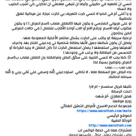
تنسي ان تضعيه في حقيبتي وأيضا ان تنبهي معلمتي ان تذكرني كي اشرب الحليب
ولا انساه
و يا أغلى أم في الدنيا لا تنسي كرت التعريف بي (كرت عبارة عن ميدالية تعلق
بالحقيبة
او على مريولي المدرسي و يكون فيها ((الطفل مصاب (اسم المرض ) ) و يكون
مكتوب أيضا الاسم ورقم الام أو الاب أواحد الأقارب للاتصال ( في حالات المرضى
الذين يحتاجون
لرعاية سريعة )و يكتب على الكرت بشكل مختصر الأغذية الممنوعة منها .
يفضل أن يكون شكلها جميل لأنها بطاقة شخصية لي ودعيني افتخر بها. واعرف
أهميتها ومتى استعملها ( يمكن استعمال الكرت اذا كان الطفل لا يجيد القراءة أو
التحسس من البطاقة ولا يرغب في وجودها )
كما يجب الا تنسي التنبيه على سائق الباص ومرافقته بان الطفل مصاب ب(اسم
المرض وتوضيح بسيط له)
بيب بيب……..بيبب
جاء الباص :مع السلامة ماما , لا تخافي استودعيني الله وسمي علي ثقي بربي و الله
سبحانه الحافظ.
كتبها فريال سمسم – ام لارا
اعدت الرسالة
هديل المغازي -أم شهد-
زورو موقعنا
مجموعة الدعم الاسري لأمراض التمثيل الغذائي
الموقع الرئيسي
الوراثة الطبية
للاشتراك معنا في خدمة الواتس اب
اكتب اشتراك تمثيل غذائي وأرسلها للجوال