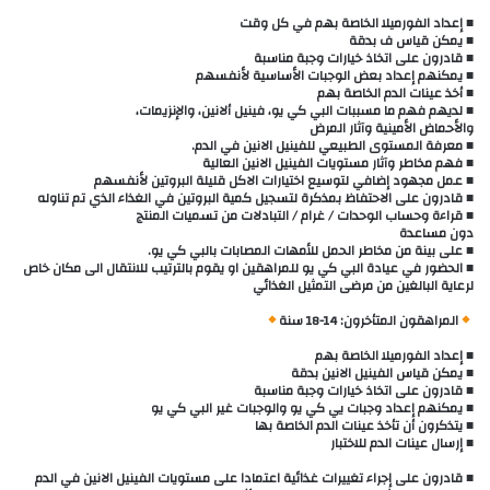
■ إعداد الفورميلا الخاصة بهم في كل وقت
■ يمكن قياس ف بدقة
■ قادرون على اتخاذ خيارات وجبة مناسبة
■ يمكنهم إعداد بعض الوجبات الأساسية لأنفسهم
■ أخذ عينات الدم الخاصة بهم
■ لديهم فهم ما مسببات البي كي يو، فينيل ألانين، والإنزيمات،
والأحماض الأمينية وآثار المرض
■ معرفة المستوى الطبيعي للفينيل الانين في الدم.
■ فهم مخاطر وآثار مستويات الفينيل الانين العالية
■ عمل مجهود إضافي لتوسيع اختيارات الاكل قليلة البروتين لأنفسهم
■ قادرون على الاحتفاظ بمذكرة لتسجيل كمية البروتين في الغذاء الذي تم تناوله
■ قراءة وحساب الوحدات / غرام / التبادلات من تسميات المنتج
دون مساعدة
■ على بينة من مخاطر الحمل للأمهات المصابات بالبي كي يو.
■ الحضور في عيادة البي كي يو للمراهقين او يقوم بالترتيب للانتقال الى مكان خاص
لرعاية البالغين من مرضى التمثيل الغذائي
المراهقون المتأخرون: 14-18 سنة
■ إعداد الفورميلا الخاصة بهم
■ يمكن قياس الفينيل الانين بدقة
■ قادرون على اتخاذ خيارات وجبة مناسبة
■ يمكنهم إعداد وجبات يي كي يو والوجبات غير البي كي يو
■ يتذكرون أن تأخذ عينات الدم الخاصة بها
■ إرسال عينات الدم للاختبار
■ قادرون على إجراء تغييرات غذائية اعتمادا على مستويات الفينيل الانين في الدم