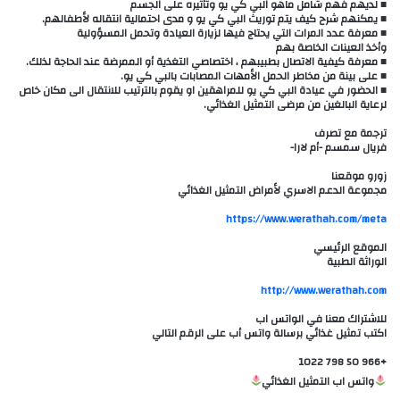
■ لديهم فهم شامل ماهو البي كي يو وتأثيره على الجسم
■ يمكنهم شرح كيف يتم توريث البي كي يو و مدى احتمالية انتقاله لأطفالهم.
■ معرفة عدد المرات التي يحتاج فيها لزيارة العيادة وتحمل المسؤولية
وأخذ العينات الخاصة بهم
■ معرفة كيفية الاتصال بطبيبهم ، اختصاصي التغذية أو الممرضة عند الحاجة لذلك.
■ على بينة من مخاطر الحمل الأمهات المصابات بالبي كي يو.
■ الحضور في عيادة البي كي يو للمراهقين او يقوم بالترتيب للانتقال الى مكان خاص
لرعاية البالغين من مرضى التمثيل الغذائي.
ترجمة مع تصرف
فريال سمسم -أم لارا-
زورو موقعنا
مجموعة الدعم الاسري لأمراض التمثيل الغذائي
الموقع الرئيسي
الوراثة الطبية
للاشتراك معنا في الواتس اب
اكتب تمثيل غذائي برسالة واتس أب على الرقم التالي
+966 50 798 1022
واتس اب التمثيل الغذائي