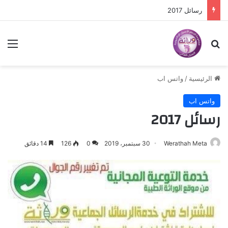
تواصل وتعارف أسر التمثيل الغذائي
بحث عن
الق
الرئيسية
/
واتس اب
واتس اب
رسائل 2017
Werathah Meta
30 سبتمبر، 2019
0
126
14 دقائق