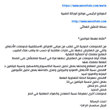
https://www.werathah.com/meta
الموقع الرئيسي موقع الوراثة الطبية
http://www.werathah.com
رسالة التمثيل الغذائي
*نقاط مهمة للوالدين*
‎من الفحوصات الدورية التي تطلب من مرضى الامراض الاستقلابية فحوصات الأحماض
والتي من المفترض عملها على فترات متقاربه أو حسب ما يطلب منك الطبيب
المتابع لطفلك أو أخصائية التغذية
‎هناك أيضا فحوصات من المفترض عملها مرة في السنة للاطمئنان على الصحة
العامة لطفلك منها
البلازما والامينو اسيد
بعمل تحليل لنسبة فيتامين بي12
فحص دم شامل
فحص الحديد
فحوصات أخرى لمعرفة نسبة المعادن والمواد المغذية في الدم
اعدت الرسالة
فريال سمسم -ام لارا-