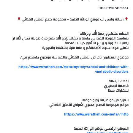
+966 50 798 1022
رسالة واتس اب موقع الوراثة الطبية – مجموعة دعم التمثيل الغذائي
السلام عليكم ورحمة الله وبركاته
بمناسبة العودة للمدارس بهمة و نشاط بإذن الله بعد إجازة طويلة نسأل الله ان
يغفر لنا ذنوبنا و ييسر لنا أمور حياتنا القادمة
نتمنى عودا سليما لأطفالكم و عاما مليئا بالنشاط والحيوية
موضوع المصابون بأمراض التمثيل الغذائي والمدرسة موضوع يهمكم في/
https://www.werathah.com/meta/mystory/school-and-children-with-
metabolic-disorders/
اعدت الرسالة
فاطمة المطيري
للاشتراك معنا
للمزيد من مواضيعنا زورو موقعنا
موقع مجموعة الدعم الاسري لأمراض التمثيل الغذائي
http://‏https://www.werathah.com/meta
الموقع الرئيسي موقع الوراثة الطبية