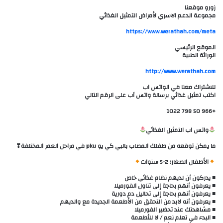
زورو موقعنا
مجموعة الدعم الاسري لأمراض التمثيل الغذائي
الموقع الرئيسي
الوراثة الطبية
للاشتراك معنا في الواتس اب
اكتب تمثيل غذائي برسالة واتس أب على الرقم التالي
+966 50 798 1022
واتس اب التمثيل الغذائي
ما يمكن توقعه من طفلك المصاب بالبي كي يو pku في مراحل العمر المختلفة❣
الأطفال الصغار: 2-5 سنوات
■ يدركون أن لديهم نظام غذائي خاص
■ يعرفون أنهم بحاجة إلى تناول الفورميلا
■ يعرفون أنهم بحاجة إلى تحاليل دم دورية
■ يعرفون أنه لابد من التحقق من الأطعمة الجديدة مع والديهم
■ مشاهدتك عند تحضير الفورميلا
■ البدء في تعلم نعم / لا للأطعمة