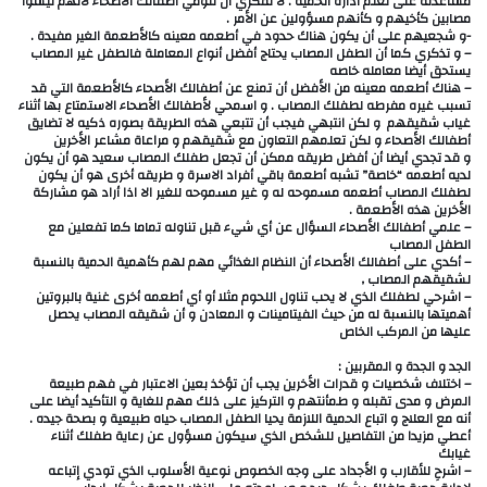
مساعدته على تعلم أدارة الحميه . لا تفكري أن تلومي أطفالك الأصحاء لأنهم ليسوا
مصابين كأخيهم و كأنهم مسؤولين عن الأمر .
-و شجعيهم على أن يكون هناك حدود في أطعمه معينه كالأطعمة الغير مفيدة .
– و تذكري كما أن الطفل المصاب يحتاج أفضل أنواع المعاملة فالطفل غير المصاب
يستحق أيضا معامله خاصه
– هناك أطعمه معينه من الأفضل أن تمنع عن أطفالك الأصحاء كالأطعمة التي قد
تسبب غيره مفرطه لطفلك المصاب . و اسمحي لأطفالك الأصحاء الاستمتاع بها أثناء
غياب شقيقهم و لكن انتبهي فيجب أن تتبعي هذه الطريقة بصوره ذكيه لا تضايق
أطفالك الأصحاء و لكن تعلمهم التعاون مع شقيقهم و مراعاة مشاعر الأخرين
و قد تجدي أيضا أن أفضل طريقه ممكن أن تجعل طفلك المصاب سعيد هو أن يكون
لديه أطعمه “خاصة” تشبه أطعمة باقي أفراد الاسرة و طريقه أخرى هو أن يكون
لطفلك المصاب أطعمه مسموحه له و غير مسموحه للغير الا اذا أراد هو مشاركة
الأخرين هذه الأطعمة .
– علمي أطفالك الأصحاء السؤال عن أي شيء قبل تناوله تماما كما تفعلين مع
الطفل المصاب
– أكدي على أطفالك الأصحاء أن النظام الغذائي مهم لهم كأهمية الحمية بالنسبة
لشقيقهم المصاب ,
– اشرحي لطفلك الذي لا يحب تناول اللحوم مثلا أو أي أطعمه أخرى غنية بالبروتين
أهميتها بالنسبة له من حيث الفيتامينات و المعادن و أن شقيقه المصاب يحصل
عليها من المركب الخاص
الجد و الجدة و المقربين :
– اختلاف شخصيات و قدرات الأخرين يجب أن تؤخذ بعين الاعتبار في فهم طبيعة
المرض و مدى تقبله و طمأنتهم و التركيز على ذلك مهم للغاية و التأكيد أيضا على
أنه مع العلاج و اتباع الحمية اللازمة يحيا الطفل المصاب حياه طبيعية و بصحة جيده .
أعطي مزيدا من التفاصيل للشخص الذي سيكون مسؤول عن رعاية طفلك أثناء
غيابك
– اشرحِ للأقارب و الأجداد على وجه الخصوص نوعية الأسلوب الذي تودي إتباعه