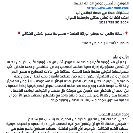
الموقع الرئيسي موقع الوراثة الطبية
http://www.werathah.com
للاشتراك معنا في خدمة الواتس اب
اكتب اشتراك تمثيل غذائي وأرسلها للجوال:
+966 50 798 1022
رسالة واتس اب موقع الوراثة الطبية – مجموعة دعم التمثيل الغذائي
ما دور عائلتك اتجاه مرض طفلك
الأب و الأم
– رغم أن مسؤولية الأم اتجاه طفلها المريض أكبر من مسؤولية الأب لكن من الصعب
أن تتحمل مسؤولية إدارة حمية طفلها المصاب بمرض استقلابي وحدها فتدخل الأب
مهم للغاية ليتولى مهمة ضبط الحمية الغذائية في حالات الطوارئ و فحص الدم
الدوري و من المهم أن يكون داعم حين تتصاعد الأمورو يجب أيضا أن يكون لديه
خلفيه في كيفية تحضير المركب الخاص وكم البدائل المسموحة … الخ ومن المهم أن
يأخذ الأب فرصة قضاء يوم وحده مع طفله المصاب بغرض تعلم كيفية إدارة الحمية .
من الجيد أن يتناقش كلا الأبوين في طريقة كل منهما و القواعد الواجب اتباعها .
فعندما يكون كلا الأبوين على مبدأ و نهج واحد مع طفلهم المصاب فمن الأرجح أن
الحمية ستكون ناجحة و سيتقبلها الطفل بصوره جيده
إخوة الطفل المصاب :
-أعطي أطفالك الغير مصابين فكره عن الحميه بما يتناسب مع سنهم
– شجعي طفلك الأكبر أن يتعاون مع أخيه المصاب في إدارة الحميه و تعليمه كيفية
حساب القيم الغذائية . فوجود الأخ الأكبر لطفك المصاب سيكون داعم مهم في