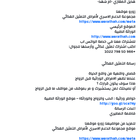
هديل المغازي -أم شهد-
زورو موقعنا
مجموعة الدعم الاسري لأمراض التمثيل الغذائي
https://www.werathah.com/meta
الموقع الرئيسي
الوراثة الطبية
http://www.werathah.com
للاشتراك معنا في خدمة الواتس اب
اكتب اشتراك تمثيل غذائي وأرسلها للجوال:
+966 50 798 1022
رسالة التمثيل الغذائي
قصص واقعية من واقع الحياة
عندما تظهر الامراض الوراثية قبل الزواج
ماذا سوف يكون قرارك ؟
أو نصيحتك لمن يستشيرك و مر بموقف من مواقف ما قبل الزواج
خواطر وراثية : الحب والزواج والوراثة! – موقع الوراثة الطبية
http://goo.gl/oce7Ny
اعدت الرسالة
فاطمة المطيري
للمزيد من مواضيعنا زورو موقعنا
موقع مجموعة الدعم الاسري لأمراض التمثيل الغذائي
https://www.werathah.com/meta