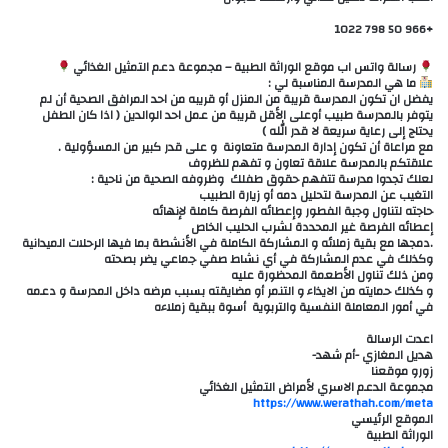
+966 50 798 1022
رسالة واتس اب موقع الوراثة الطبية – مجموعة دعم التمثيل الغذائي
ما هي المدرسة المناسبة لي :
يفضل ان تكون المدرسة قريبة من المنزل أو قريبه من احد المرافق الصحية أن لم
يتوفر بالمدرسة طبيب أوعلى الأقل قريبة من عمل احد الوالدين ( اذا كان الطفل
يحتاج إلى رعاية سريعة لا قدر الله )
مع مراعاة أن تكون إدارة المدرسة متعاونة و على قدر كبير من المسؤولية .
علاقتكم بالمدرسة علاقة تعاون و تفهم للظروف
لعلك تجدوا مدرسة تتفهم حقوق طفلك وظروفه الصحية من ناحية :
التغيب عن المدرسة لتحليل دمه أو زيارة الطبيب
حاجته لتناول وجبة الفطور وإعطائه الفرصة كاملة لإنهائه
إعطائه الفرصة غير المحددة لشرب الحليب الخاص
.دمجها مع بقية زملائه و المشاركة الكاملة في الأنشطة بما فيها الرحلات الميدانية
وكذلك في عدم المشاركة في أي نشاط صفي جماعي يضر بصحته
ومن ذلك تناول الأطعمة المحظورة عليه
و كذلك حمايته من الايذاء و التنمر أو مضايقته بسبب مرضه داخل المدرسة و دعمه
في أمور المعاملة النفسية والتربوية أسوة ببقية زملاءه
اعدت الرسالة
هديل المغازي -أم شهد-
زورو موقعنا
مجموعة الدعم الاسري لأمراض التمثيل الغذائي
الموقع الرئيسي
الوراثة الطبية