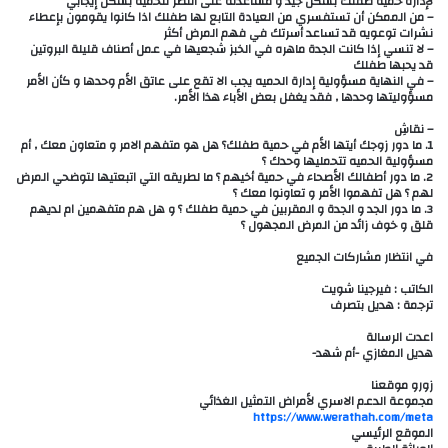
لإدارة حمية طفلك بشكل جيد و مساعدته على النظر للحمية بشكل إيجابي
– من الممكن أن تستفسري من العيادة التابع لها طفلك اذا كانوا يقومون بإعطاء
نشرات توعويه قد تساعد أسرتك في فهم المرض أكثر
– لا تنسي إذا كانت الجدة ماهره في الخبز شجعيها في عمل أصناف قليلة البروتين
قد يحبها طفلك
– في النهاية مسؤولية إدارة الحميه يجب الا تقع على عاتق الأم وحدها و كأن الأمر
مسؤوليتها وحدها , فقد يغفل بعض الأباء هذا الأمر.
– نقاشِ
1. ما دور زوجك أيتها الأم في حمية طفلك؟ هل هو متفهم الامر و متعاون معك , أم
مسؤولية الحميه تتحمليها وحدك ؟
2. ما دور أطفالك الأصحاء في حمية أخيهم ؟ ما لطريقه التي اتبعتيها لتوضحي المرض
لهم ؟ هل تفهموا الأمر و تعاونوا معك ؟
3. ما دور الجد و الجدة و المقربين في حمية طفلك ؟ و هل هم متفهمين ام لديهم
قلق و خوف زائد من المرض المجهول ؟
في انتظار مشاركات الجميع
الكاتب : فيرجينا شويت
ترجمة : هديل بتصرف
اعدت الرسالة
هديل المغازي -أم شهد-
زورو موقعنا
مجموعة الدعم الاسري لأمراض التمثيل الغذائي
https://www.werathah.com/meta
الموقع الرئيسي