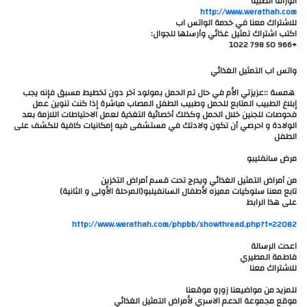
الوراثة الطبية
http://www.werathah.com
للاشتراك معنا في خدمة الواتس اب
اكتب اشتراك تمثيل غذائي وأرسلها للجوال:
+966 50 798 1022
واتس اب التمثيل الغذائي
‎ همسة ::‎عزيزتي الأم في حال تم الحمل بمولود آخر دون تخطيط مسبق فإنه يجب
إبلاغ الطبيب المتابع للحمل وطبيب الطفل المصاب مباشرة إذا كنت تنوين عمل
فحوصات للجنين خلال الحمل وكذلك أخصائية التغذية لعمل الاحتياطات اللازمة بعد
الولادة و احرصي أن تكون ولادتك في مستشفى فيه إمكانيات كافية للكشف على
الطفل
تابع معنا سلوكيات مميزه لأطفال السانفيلبو(المرحلة الأولى و الثانية)
على هذا الرابط
http://www.werathah.com/phpbb/showthread.php?t=22082
اعدت الرسالة
فاطمة المطيري
للاشتراك معنا
للمزيد من مواضيعنا زورو موقعنا
موقع مجموعة الدعم الاسري لأمراض التمثيل الغذائي