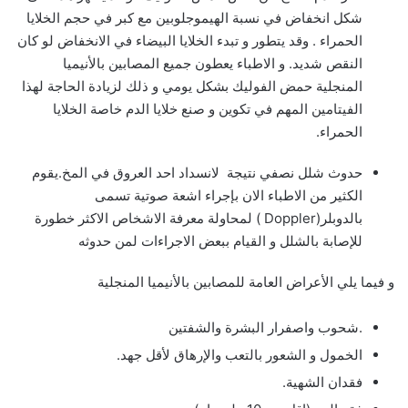
شكل انخفاض في نسبة الهيموجلوبين مع كبر في حجم الخلايا
الحمراء . وقد يتطور و تبدء الخلايا البيضاء في الانخفاض لو كان
النقص شديد. و الاطباء يعطون جميع المصابين بالأنيميا
المنجلية حمض الفوليك بشكل يومي و ذلك لزيادة الحاجة لهذا
الفيتامين المهم في تكوين و صنع خلايا الدم خاصة الخلايا
الحمراء.
حدوث شلل نصفي نتيجة لانسداد احد العروق في المخ.يقوم
الكثير من الاطباء الان بإجراء اشعة صوتية تسمى
بالدوبلر(Doppler ) لمحاولة معرفة الاشخاص الاكثر خطورة
للإصابة بالشلل و القيام ببعض الاجراءات لمن حدوثه
و فيما يلي الأعراض العامة للمصابين بالأنيميا المنجلية
.شحوب واصفرار البشرة والشفتين
الخمول و الشعور بالتعب والإرهاق لأقل جهد.
فقدان الشهية.