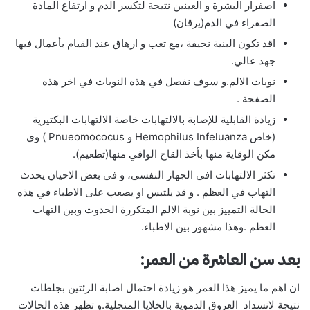
اصفرار البشرة و العينين نتيجة لتكسر الدم و ارتفاع المادة
الصفراء في الدم(يرقان)
اقد تكون البنية نحيفة ،مع تعب و ارهاق عند القيام بأعمال فيها
جهد عالي.
نوبات الالم.و سوف نفصل في هذه النوبات في اخر هذه
الصفحة .
زيادة القابلية للإصابة بالالتهابات خاصة الالتهابات البكتيرية
(خاص Hemophilus Infeluanza و Pnueomococus ) وي
مكن الوقاية منها بأخذ القاح الواقي منها(تطعيم).
تكثر الالتهابات افي الجهاز النفسي، و في بعض الاحيان يحدث
التهاب في العظم . و قد يلتبس او يصعب على الاطباء في هذه
الحالة التمييز بين نوبة الالم المتكررة الحدوث وبين التهاب
العظم .وهذا مشهور بين الاطباء.
بعد سن العاشرة من العمر:
ان اهم ما يميز هذا العمر هو زيادة احتمال اصابة الرئتين بجلطات
نتيجة لانسداد العروق الدموية بالخلايا المنجلية.و تظهر هذه الحالات