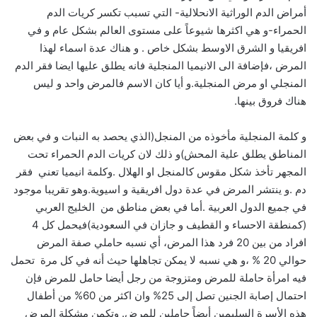
أمراض الدم الوراثية الانحلالية- التي تسبب تكسر كريات الدم
الحمراء-و هي اكثرها شيوعاً على مستوى العالم بشكل عام و في
افريقيا و الشرق الاوسط بشكل خاص . و هناك عدة اسماء لهذا
المرض ،فإضافة الى الانيميا المنجلية فانه يطلق عليها ايضا فقر الدم
المنجلي او مرض المنجلية.و أيا كان الاسم فالمرض واحد و ليس
هناك فروق بينها.
و كلمة المنجلية مأخوذه من المنجل(الذي يحصد به النبات و في بعض
المناطق يطلق علية المحش)و ذلك لان كريات الدم الحمراء تحت
المجهر تأخذ شكل مقوس كالمنجل او الهلال .وكلمة انيميا تعني فقر
دم .و ينتشر المرض في عدة دول افريقية و اسيوية.وهو تقريبا موجود
في جميع الدول العربية .أما في بعض مناطق من الخليج العربي
(كمنطقة الاحساء و القطيف و جازان في السعودية)فيحمل كل 4
افراد من بين 20 فرد هذا المرض، أي نسبه حاملي صفة المرض
حوالي 20 % ،و هي نسبه لا يمكن تجاهلها حيث أنه في كل مرة تحمل
فيه امرأة حاملة للمرض ومتزوجة من رجل أيضا حامل للمرض فإن
احتمال إصابة الجنين تصل إلى 25% وان اكثر من 60% من أطفال
هذه الأسرة السليمين أيضاً حاملين للمرض. وتكمن مشكلة المرض