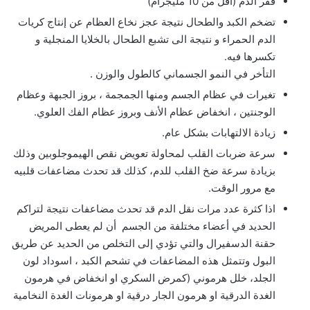
فقر الدم (اقل من 10 مليجرام)
تضخم الكبد والطحال نتيجة عجز نخاع العظام عن إنتاج كريات
الدم الحمراء و نتيجة الى تشبع الطحال بالخلايا المنجلية و
تكسرها فيه.
التأخر في النمو الجسماني كالطول والوزن .
تغيرات في عظام الجسم ومنها الجمجمة ، بروز الجبهة وعظام
الوجنتين ، انخفاض عظام الأنف وبروز عظام الفك العلوي.
زيادة الالتهابات بشكل عام.
سرعة ضربات القلب لمحاولة تعويض نقص الهيموجلوبين وذلك
بزيادة سرعة ضخ القلب للدم، كذلك قد تحدث مضاعفات قلبيه
مع مرور الوقت.
اذا كثرة عدد مرات نقل الدم قد تحدث مضاعفات نتيجة لتراكم
الحديد في أعضاء مختلفة من الجسم أن لم يعطى المريض
حقنة الدسفيرال والتي تؤدي إلى التخلص من الحديد عن طريق
البول وتتمثل هذه المضاعفات في تشحم الكبد ، اسوداد لون
الجلد، خلل هرموني (كمرض السكري او انخفاض في هرمون
الغدة الدرقية او هرمون الجار درقية او هرمونات الغدة النخامية