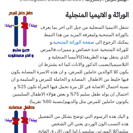
الوراثة و الانيميا المنجلية
تنتقل الانيميا المنجلية من جيل الى اخر بما يعرف
بالوراثة المتنحية.ولمعرفة المزيد من هذا النمط
يمكنك الرجوع الى
صفحة الوراثة المتنحية
.و
للوراثة المتنحية عدة خصائص و مميزات.فالمرض
الذي ينتقل بهذه الطريقة(كالأنيميا المنجلية و
الثلاسيميا)يصيب الذكور والاناث.كما انه يشترط ان
يكون كلا الوالدين حاملين للمرض، و ان هذه الاسرة المصابة يكون
فيها خليط من الاطفال المصابة و الحاملة للمرض و السليمة.و ان
نسبة احتمال الاصابة في كل مرة تحمل فيها المرأة تكون 25% و
احتمال ان يولد طفل سليم 75% و بعض هؤلاء الاطفال السليمين
يكونون حاملين للمرض مثل والديهم(بنسبة 60% تقريبا).
و اليك هذه الرسوم التي توضح بشكل من التفصيل
هذه النسب.الون الوردي يعني الن الشخص
سليم(كلا المورثين سليمين).اما الون الازرق الفاتح