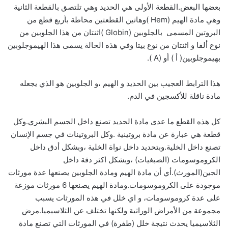
بعضها البعض.القطعة الأولى هي الحديد وهي تلتصق بالقطعة الثانية
وهي مادة الهيم (Hem )وهاتين القطعتين محاطة بأربع قطع من
البروتين المسمى بالجلوبين (Globin )اثنتان من هذا الجلوبين من
نوع ألفا و اثنتان من نوع بيتا وفي هذه الحالة يسمى هذا الهيموجلوبين
بهيموجلوبين( أ ) أو (A ).
هذا الترابط العجيب بين الحديد و الهيم ،و الجلوبين هو الذي يجعله
مادة ناقلة للأكسجين في الدم.
كل هذه القطع ما عدى مادة الحديد تصنع داخل الجسم البشري.وكل
قطعة هي عبارة عن مادة بروتينية .وكل البروتينات في جسم الإنسان
تصنع داخل الخلية.وبتحديد داخل نواة الخلية ،وبشكل أدق داخل
الكروموسومات (الصبغيات) ،وبشكل اكثر دقة داخل
الجين(المورث).أي أن مادة الهيم ومادة الجلوبين يصنعها عدة مورثات
موجودة على الكروموسومات.ومادة الهيم يصنعها 6 مورثات موزعة
على عدة كروموسومات، و اي خلل في هذه المورثات يسبب
مجموعة من الأمراض الوراثية ولكنها تختلف عن الثلاسيميا.مرض
الثلاسيميا يحدث نتيجة خلل (طفرة) في المورثات التي تصنع مادة