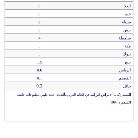
العلا
8
خيبر
8
صبياء
9
بيش
6
سامطة
4
مكة
3
تبوك
3
ينبع
1.5
الرياض
0.6
القصيم
0.1
0.3
حائل
المصدر:كتاب الامراض الوراثية في العالم العربي.تأليف:د.احمد طيبي.مطبوعات جامعة
اكسفورد.1997