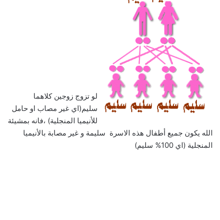
لو تزوج زوجين كلاهما
سليم(اي غير مصاب او حامل
للأنيميا المنجلية) ،فانه بمشيئة
الله يكون جميع أطفال هذه الاسرة سليمة و غير مصابة بالأنيميا
المنجلية (اي 100% سليم)