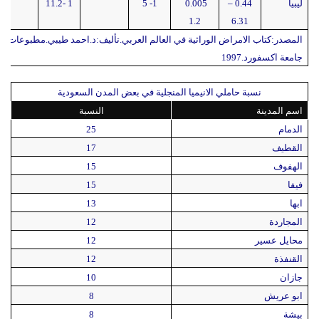
ليبيا
0.44 –
0.005
1- 5
1 -11.2
1.2
6.31
المصدر:كتاب الامراض الوراثية في العالم العربي.تأليف:د.احمد طيبي.مطبوعات
جامعة اكسفورد.1997
نسبة حاملي الانيميا المنجلية في بعض المدن السعودية
اسم المدينة
النسبة
الدمام
25
القطيف
17
الهفوف
15
فيفا
15
ابها
13
المجاردة
12
محايل عسير
12
القنفذة
12
جازان
10
ابو عريش
8
بيشة
8