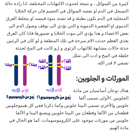
كبيرة من السوائل ، و نتيجة لحدوث الالتهابات المختلفة. اذا زادة حالة
التمنجل في الدم او نقصه السوائل في الجسم فان حركة الخلايا
المنجلية في الدم تكون بطيئة و قد تشتد سوء فينسد او يتجلط العرق
الدموي او الشعيرة الدموية و التي تؤدي الى توقف وصول الدم الى
بعض الاعضاء و هذا يؤدي الى موت الخلايا و ضمورها.فاذا كان العرق
يغذي العظم حدثت الام مبرحة في تلك المنطقة و لو كان في الرئتين
حدثة حالات مشابهة للالتهاب الرئوي و ل
و كانت في المخ لحدثة
جلطة في المخ و ادت الى شلل
نصفي لا قدر الله.
المورثات و الجلوبين:
هناك نوعان أساسيان من مادة
الجلوبين .الأولى تسمى ألفا
جلوبين والأخرى تسمى البيتا جلوبين.وكما ذكرنا ففي كل هيموجلوبين
قطعتان من الألفا وقطعان من البيتا جلوبين.ويصنع البيتا و الألفا
جلوبين من مورثات موجود على الكروموسومات، كما هو الحال في
مادة الهيم.