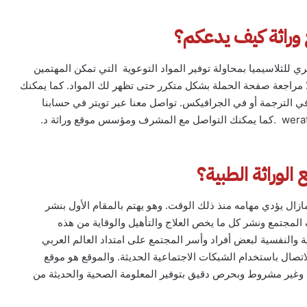
 وراثة كيف يدعكم؟
سري للثلاسيميا بمحاولة توفير المواد التوعوية التي تمكن المهتمين
لا مراجعة صفحة الحملة بشكل متكرر حتى تظهر لك المواد. كما يمكنك
ي الترجمة أو في الجرافيكس. تواصل معنا عبر تويتر في حسابنا
@werathah_th أو راسلنا على الإيميل werathah1@gmail.com .كما يمكنك التواصل مع المشرف ومؤسس موقع وراثة د.
الوراثة الطبية؟
س موقع الوراثة الطبية في عام 1420هـ / 2000م ومازال يؤدي مهامه منذ ذلك الوقت. وهو يهتم بالمقام الأول بنشر
 المجتمع ونشر كل ما يخص العلاج والتأهيل والوقاية من هذه
 والنفسية لبعض أفراد وأسر المجتمع على امتداد العالم العربي
اتصال باستخدام الشبكات الاجتماعية الحديثة. والموقع هو موقع
وغير مشروط وبحرص دقيق بتوفير المعلومة الصحية والحديثة من