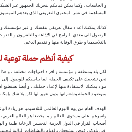
و الجامعات . وكما يمكن قيامكم بتحريك الجمهور عبر الشبكات 
المساهمة في نشر المحتوى التعريفي الذي يعدهم المهتمون
كذلك يمكنك اعداد مقال تعريفي بنفسك او عبر مؤسستك و جم
الوصول الى معدي البرامج في الإذاعة و التلفزيون و القنو
بالثلاسيميا و طرق الوقاية منها و تقديم الدعم.
كيفية أنظم حملة توعية لفا
لكل بلد ومنطقة و مؤسسة و افراد احتياجات مختلفة ، و هذا
نحن نشجعك على تكييف الحملة لما يناسبكم للوصول إلى أكب
مواد يمكنك الاستفادة منها لإعداد حملتك ، و أيضا نستطيع 
بموضوع الحملة وشعاراتها بدون تغيير لها لكن بلا شك بإم
الهدف العام من يوم االيوم العالمي للثلاسيميا هو زيادة ال
واسرهم. على مستوى العالم و ما يخصنا هو العالم العربي
أصحاب القرار في الدول العربية لتحسين الرعاية طبية و الو
في بلدكم، فنحن ننشجعك بالقيام بالنشاطات التالية لتحسين