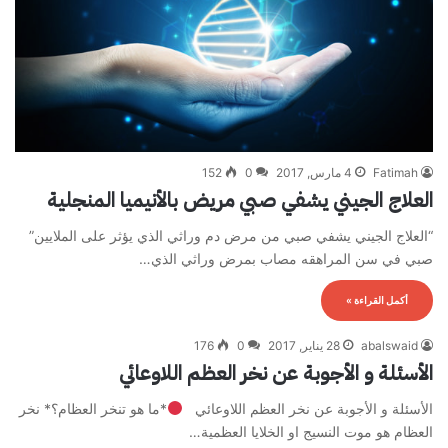
Fatimah
4 مارس, 2017
0
152
العلاج الجيني يشفي صبي مريض بالأنيميا المنجلية
“العلاج الجيني يشفي صبي من مرض دم وراثي الذي يؤثر على الملايين”
صبي في سن المراهقه مصاب بمرض وراثي الذي…
أكمل القراءة »
abalswaid
28 يناير, 2017
0
176
الأسئلة و الأجوبة عن نخر العظم اللاوعائي
الأسئلة و الأجوبة عن نخر العظم اللاوعائي
*ما هو تنخر العظام؟* نخر
العظام هو موت النسيج او الخلايا العظمية…