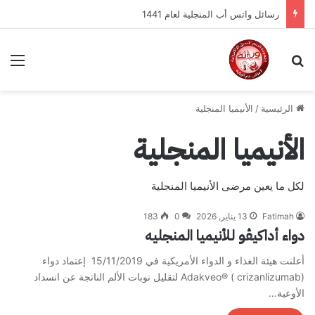
رسائل الواتساب الثلاسيميا لعام 2018 /2019
بحث عن
الق
الرئيسية
/
الأنيميا المنجلية
الأنيميا المنجلية
لكل ما يعين مرضى الأنيميا المنجلية
Fatimah
13 يناير, 2026
0
183
دواء أداكيڤو للأنيميا المنجليه
أعلنت هيئة الغذاء و الدواء الأمريكية في 15/11/2019 إعتماد دواء
Adakveo® ( crizanlizumab) لتقليل نوبات الألم الناتجة عن انسداد
الأوعية…