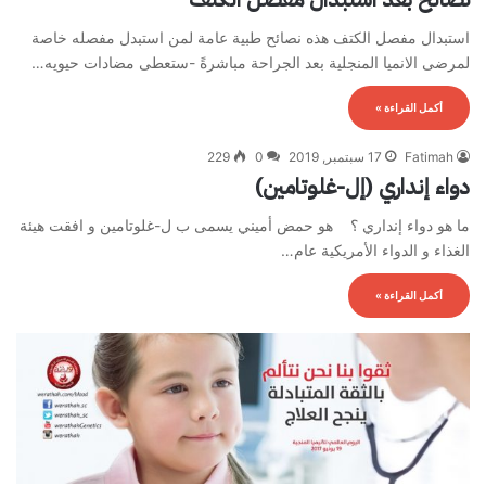
استبدال مفصل الكتف هذه نصائح طبية عامة لمن استبدل مفصله خاصة
لمرضى الانميا المنجلية بعد الجراحة مباشرةً -ستعطى مضادات حيويه…
أكمل القراءة »
Fatimah
17 سبتمبر, 2019
0
229
دواء إنداري (إل-غلوتامين)
ما هو دواء إنداري ؟ هو حمض أميني يسمى ب ل-غلوتامين و افقت هيئة
الغذاء و الدواء الأمريكية عام…
أكمل القراءة »