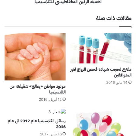
اهمية الرنين المغناطيسي للثلاسيميا
م
ي
ي
ن
ا
ا
مقالات ذات صلة
ع
ل
ل
م
ى
غ
ا
ن
ن
ا
س
ط
ت
ي
ق
س
مقترح لحجب شهادة فحص الزواج لغير
ر
ي
المتوافقين
ا
ل
14 مايو, 2016
م
ل
مولود مواطن «يعالج» شقيقته من
ث
الثلاسيميا
ل
12 أبريل, 2016
ا
س
ي
رسائل الثلاسيميا عام 2012 الى عام
م
2016
ي
16 يناير, 2017
ا