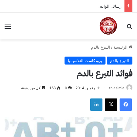
رسائل الواتساب الثلاسيميا لعام 2018 /2019
بحث عن
الق
الرئيسية
/
التبرع بالدم
التبرع بالدم
برودكاست الثلاسيميا
فوائد التبرع بالدم
thlasimia
11 نوفمبر, 2014
0
168
أقل من دقيقة
فيسبوك
‫X
لينكدإن