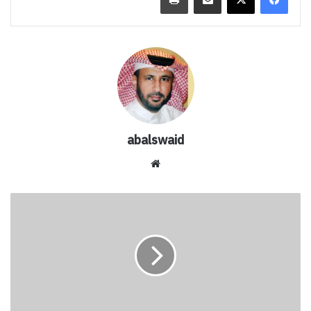
abalswaid
موق
ع
الوي
م
ب
ا
ه
و
ا
ل
ي
و