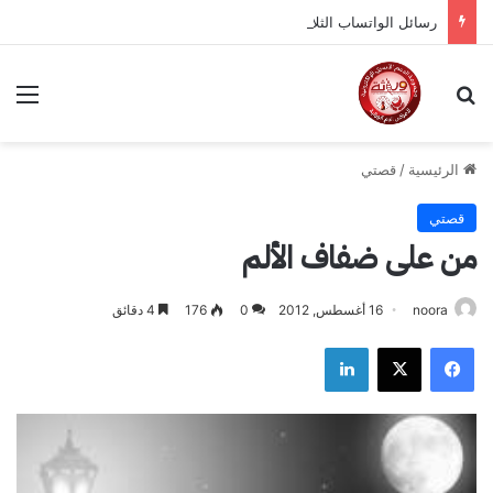
رسائل الواتساب الثلاسيميا لعام 2018 /2019
بحث عن
الق
الرئيسية
/
قصتي
قصتي
من على ضفاف الألم
noora
16 أغسطس, 2012
0
176
4 دقائق
فيسبوك
‫X
لينكدإن