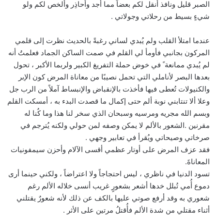
الصبر قليل ونافذ أنقل لكم بعضاً مما أجد وأُحاذِر وأُلخص لكم ولو
شيءٍ بسيط من رحلاتي وجولاتي .
عندما امتلأ القلب ولم يُبدي لساني رغبةً بالحديث نظرت إلى قلمي
المركون بجانبي فأومأ لي القلم في صمت الساكن الجماد فعلمتُ أنه
لم يُبدي ممانعة ً في خوض حملة التفريغ الكبير ولربما الأكبر ، تحول
بعدها البصر لأناملي التي تحمل نصيبًا من معاناة المرض كون الإبر
والكنيولات تُعطى فيها فأخذت بالإنقباض والإنبساط آملاً من الرب جل
وعلا ألا تنتابني نوبة ألم حتى إكمال ما قصدت البدء به ، أمسكت القلم
وبسم الله مجريه ومرسيه وسبحان الذي سخر لنا هذا وما كُنا له
مقرنين .الشعور بالألم لا يمكن وصفه لمن حولي ولكنه يُترجم في
صرخاتي وصيحاتي ويُقرأ في تعابير وجهي .
فقد عزف المرض على أوتار عظمي أقسى الآلام وأحزن سيمفونيات
المعاناةَ.
تسود الدنيا في ناظري ، ليس احتجاجاً ولا اعتراضاً ، ولكني حينما أرى
دموع أُمي تُبلل خدها أشعر بشعورٍ غريب أنسى خلاله الألم رغم
شعوري به وقد أرفع صوتي عليها بالكف عن ذلك لأنه شعورٌ يقتلني
أثناء مقتلي من شدة الألم فأُقتلُ مرتين على الأثر .