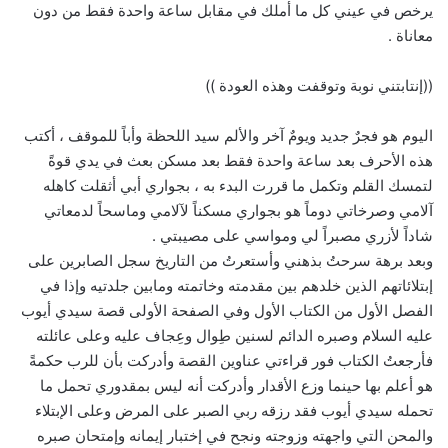
يرخص في عيني كل ما أملك في مقابل ساعة واحدة فقط من دون
معاناة .
((إنتابتني نوبة وتوقفت وهذه العودة ))
اليوم هو فجرٌ جديد ويومٌ آخر والألم سيد اللحظة وأباً للموقف ، أكتب
هذه الأحرف بعد ساعة واحدة فقط بعد مسكن بعث في يدي قوةً
لتمسك القلم وتكمل ما قررت البدء به ، بجواري أبي أثقلت كاهله
آلامي وصرخاتي دوماً هو بجواري مسكناً لآلامي وماسحاً لدمعاتي
شاداً لأزري مصبراً لي ومواسي على مصيبتي .
وبعد برهة سرحتُ بذهني وأستعرتُ من التاريخ سجل الصابرين على
إبتلائاتهم الذين خلدهم بين مقدمته وخاتمته ومابين جلدتيه وإذا في
الفصل الأول من الكتاب الأول وفي الصفحة الأولى قصة سيدي أيوب
عليه السلام وصبره الدائم لسنين طِوال وعِجاف عليه وعلى عائلته
فأرجعتُ الكتاب فور قراءتي عناوين القصة وأدركت بأن للرب حكمةً
هو أعلم بها حينما وزع الأقدار وأدركت أنه ليس بمقدوري تحمل ما
تحمله سيدي أيوب فقد رزقه ربي الصبر على المرض وعلى الإبتلاء
والمحن التي واجهته وزوجته ونجح في إختبار إيمانه وإمتحان صبره