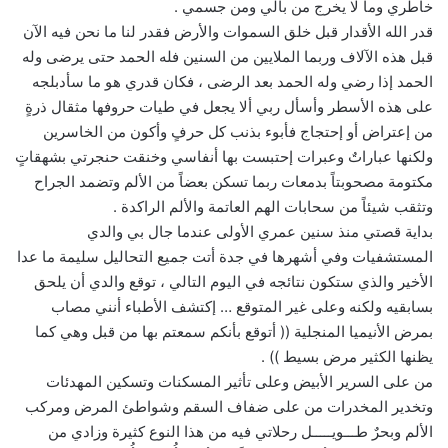
خاطري وما لا يخرج من بالي ومن جسمي .
قدر الله الأقدار قبل خلق السموات والأرض فقدر لنا ما نحن فيه الآن
قبل هذه الآلاف وربما الملايين من السنين فله الحمد حتى يرضى وله
الحمد إذا رضي وله الحمد بعد الرضى ، فكان قدري هو ما سأدبلجه
على هذه الأسطر وأسأل ربي ألا يجعل في طيات حروفها مثقال ذرةٍ
من إعتراض أو إحتجاج فأبوء بذنب كل حرفٍ وأكون من الخاسرين
ولكنها عباراتٌ وعبرات إحتبست بها أنفاسي وخنقت حنجرتي بشهقاتٍ
مكتومة مصحوبتاً بدمعات ربما تسكن بعضاً من الألم وتضمد الجراح
وتثقب شيئاً من سحابات الهم العاتمة والألم الراكدة .
بداية قصتي منذ سنين عمري الأولى عندما جال بي والدي
المستشفيات وفي أشهرها في جدة أتت جميع التحاليل سليمة ما عدا
الأخير والذي ستكون نتائجه في اليوم التالي ، توقع والدي أن يلحق
بسابقيه ولكنه وعلى غير المتوقع … إكتشف الأطباء أنني مصاب
بمرض الأنيميا المنجلية (( أتوقع بأنكم سمعتم بها من قبل وهي كما
يظنها الكثير مرض بسيط )) .
من على السرير الأبيض وعلى تأثير المسكنات وتسكين المهدئات
وتخدير المخدرات من على ضفاف السقم وشواطئ المرض ومركب
الألم وبحرٌ طـــويـــــل رحلاتي فيه من هذا النوع كثيرة وزادي من