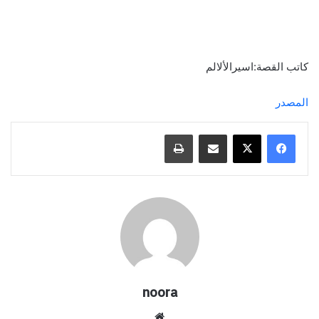
كاتب القصة:اسيرالألالم
المصدر
مشاركة عبر البريد
طباعة
noora
موق