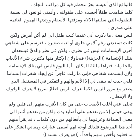
فالواقع الذي أعيشه بحرٌ تتحطم فيه كل مراكب النجاة .
كلما شاهدت طفلاً أحسده على طفولته ، وأتمنى لو تعود لي بسمة
الطفولة التي سلبتها الآلام ومزقتها الأسقام ووئدتها الهموم العاتمة
على صدري .
ليس معنى ما ذكرت أني عندما كنت طفل أني لم أكن أمرض ولكن
كانت تسعدني رغم آلامي حلوى أو لعبة صغيرة ، فترسم على شفاهي
أحزن الإبتسامات ليس في نظري ، ولكن في نظر والديَّ فيسعدان
بتلك الإبتسامة ((الحزينة)) فيحاولان الإكثار منها مكثرين شراء الألعاب
والحلويات فتراها مالئةً للمكان ، أما اليوم فليس لي بتلك الإبتسامة
ولإن ابتسمت شفاهي فإني ما زلت عاجزاً عن إيجاد شفرات إبتسامةُ
قلبي حيث لم يبقى لي إلا الألم والهم والتفكير في المستقبل الذي
يصغر مع مرور الزمن فكما نعرف الزمن قطارٌ سريع لا يعرف الوقوف
ولا الإنتظار .
تخلى عني أغلب الأصحاب حتى من كان الأقرب منهم إلى قلبي ولم
يبقى حولي إلا من تعدهم على أصابع يدك ولكن من تعدهم أثبتوا لي
معنى الصداقة وعرفوها لي بأفعالهم من دون كلمات ، قد يقرأ منهم
أحد هذا الموضوع فلذلك أوجه لهم أسمى عبارات ومعاني الشكر على
ما فعلوه وأخص منهم واحداً . ((هو يعرف نفسه ))