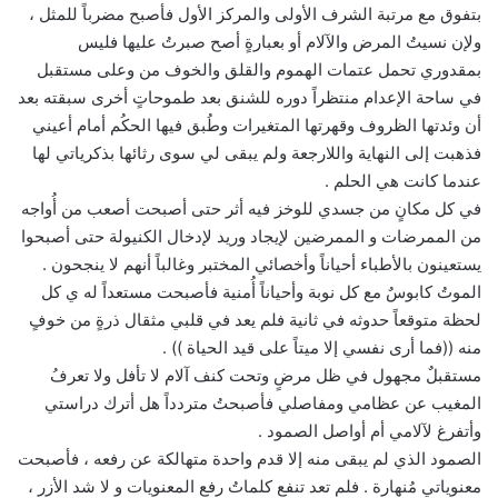
بتفوق مع مرتبة الشرف الأولى والمركز الأول فأصبح مضرباً للمثل ،
ولإن نسيتُ المرض والآلام أو بعبارةٍ أصح صبرتُ عليها فليس
بمقدوري تحمل عتمات الهموم والقلق والخوف من وعلى مستقبل
في ساحة الإعدام منتظراً دوره للشنق بعد طموحاتٍ أخرى سبقته بعد
أن وئدتها الظروف وقهرتها المتغيرات وطُبق فيها الحكُم أمام أعيني
فذهبت إلى النهاية واللارجعة ولم يبقى لي سوى رثائها بذكرياتي لها
عندما كانت هي الحلم .
في كل مكانٍ من جسدي للوخز فيه أثر حتى أصبحت أصعب من أُواجه
من الممرضات و الممرضين لإيجاد وريد لإدخال الكنيولة حتى أصبحوا
يستعينون بالأطباء أحياناً وأخصائي المختبر وغالباً أنهم لا ينجحون .
الموتُ كابوسٌ مع كل نوبة وأحياناً أُمنية فأصبحت مستعداً له ي كل
لحظة متوقعاً حدوثه في ثانية فلم يعد في قلبي مثقال ذرةٍ من خوفٍ
منه ((فما أرى نفسي إلا ميتاً على قيد الحياة )) .
مستقبلٌ مجهول في ظل مرضٍ وتحت كنف آلام لا تأفل ولا تعرفُ
المغيب عن عظامي ومفاصلي فأصبحتُ متردداً هل أترك دراستي
وأتفرغ لآلامي أم أواصل الصمود .
الصمود الذي لم يبقى منه إلا قدم واحدة متهالكة عن رفعه ، فأصبحت
معنوياتي مُنهارة . فلم تعد تنفع كلماتُ رفع المعنويات و لا شد الأزر ،