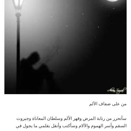
من على ضفاف الألم
سأتحرر من رتابة المرض وقهر الألم وسلطان المعاناة وجبروت
السقم وأسر الهموم والآلام وسأكتب وأنقل بقلمي ما يجول في