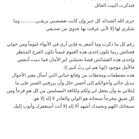
فتذكرت البيت القائل
جزى الله الشدائد كل خير وإن كانت تغصصني بريقـي………… وما
شكري لها إلا لأني عرفت بها عدوي من صديقي
رغم كل ما ذكرت وما أشعر به فإني أرى في الأبواء غيوماً ومن حولي
قشائش ربما تكون إحدى هذه الغيوم غيمتاً تكون الفرج المنتظر
وإحدى هذه القشائش قشةً تحملني لبرِ الأمان فما دمت أتنفس
فالأمل موجود ((ويا هم لي ربٌ كبير )).
هذه مقتطفات ومحطات من وقائع حياتي التي أسأل مغير الأحوال
تبديل حالي وأحوالكم إلى أحسن حال وأن يرزقني الصبر على ما
إبتلاني به وأن يجعل لي ولكم ولكافة المسلمين من كل همٍ فرجاً ومن
كلِ ضيقٍ مخرجاً سبحانه هو الولي والقادر لا إله إلا هو .
سبحانك اللهم وبحمدك أشهد ألا إله إلا أنت أستغفرك وأتوب إليك