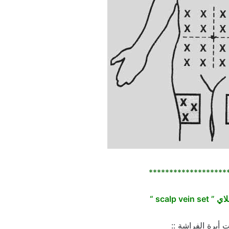
*******************
scalp ve “
 أبرة الفراشة ::