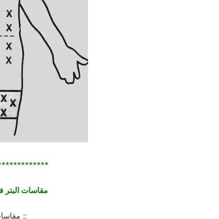
*************
مقاسات البتر فلاي ” in set
:: مقاسات