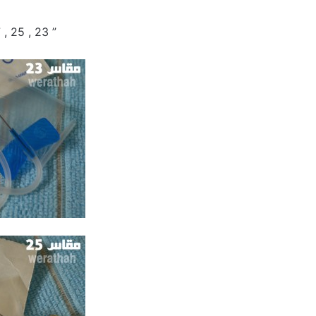
” 23 , 25 , 27 ” موضحه بالصور: