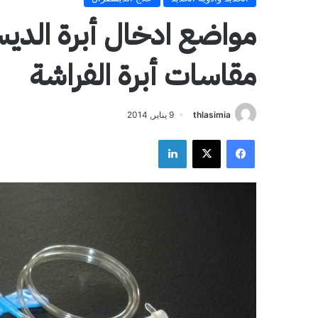
مواضع ادخال أبرة الدي
مقاسات أبرة الفراشة
thlasimia
9 يناير, 2014
فيسبوك
‫X
لينكدإن