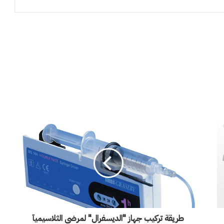
ط
ر
ي
ق
ة
ت
ر
ك
ي
طريقة تركيب جهاز "الديسفرال" لمرضى الثلاسيميآ
ب