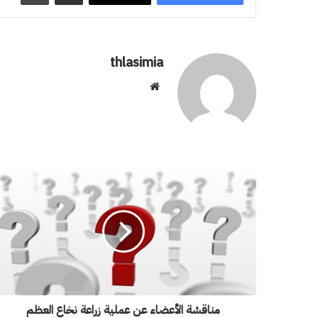
thlasimia
موق
ع
الوي
ب
م
ن
ا
ق
ش
ة
ا
ل
أ
مناقشة الأعضاء عن عملية زراعة نخاع العظم
ع