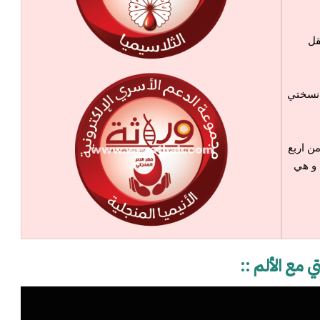
قل
 نسختي
ن اربع
 و هي
 مع الألم ::