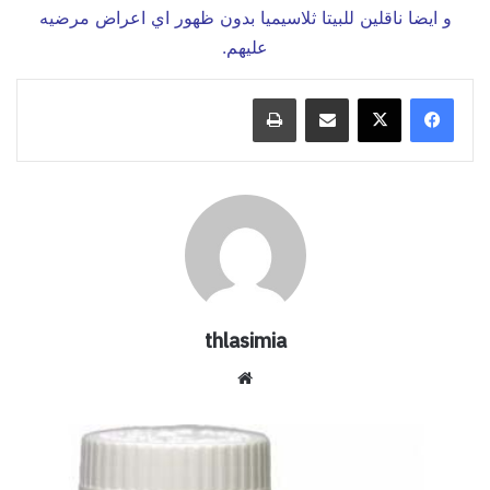
و ايضا ناقلين للبيتا ثلاسيميا بدون ظهور اي اعراض مرضيه
عليهم.
مشاركة عبر البريد
طباعة
thlasimia
موق
ع
الوي
م
ب
ع
ل