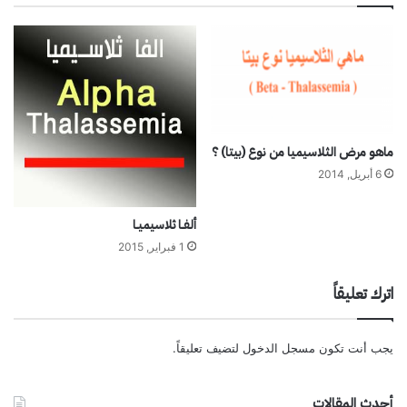
ل
م
ل
ج
ث
ت
ل
م
ا
ع
س
ي
م
ماهو مرض الثلاسيميا من نوع (بيتا) ؟
ي
6 أبريل, 2014
ا
ألفـا ثلاسيميـا
1 فبراير, 2015
اترك تعليقاً
يجب أنت تكون
مسجل الدخول
لتضيف تعليقاً.
أحدث المقالات