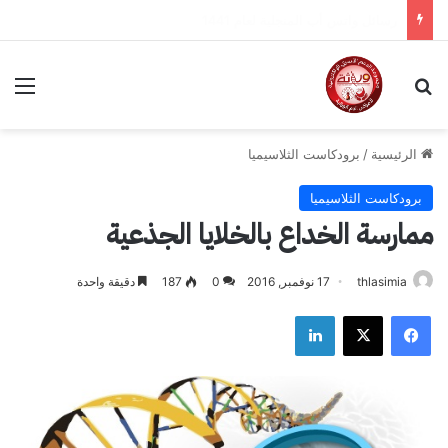
رسائل الواتساب الثلاسيميا لعام 2018 /2019
بحث عن
الق
الرئيسية
/
برودكاست الثلاسيميا
برودكاست الثلاسيميا
ممارسة الخداع بالخلايا الجذعية
thlasimia
17 نوفمبر, 2016
0
187
دقيقة واحدة
فيسبوك
‫X
لينكدإن