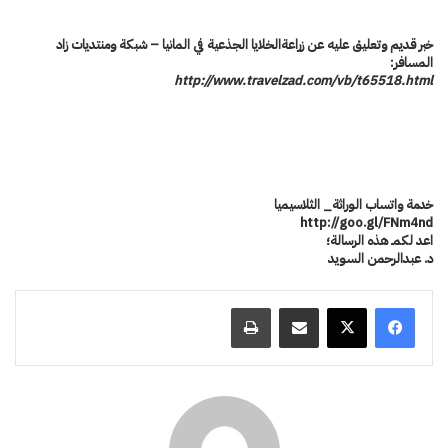
خبر قديم وتعليق عليه عن زراعةالخلايا الجذعية في المانيا – شبكة ومنتديات زاد
المسافر:
http://www.travelzad.com/vb/t65518.html
خدمة واتساب الوراثة_ الثلاسيميا
اعد لكمـ هذه الرسالة؛
د. عبدالرحمن السويد
مشاركة عبر البريد
طباعة