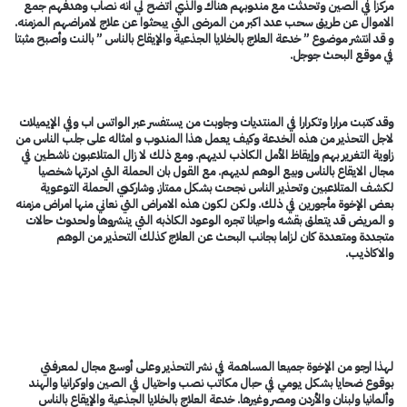
مركزا في الصين وتحدثت مع مندوبهم هناك والذي اتضح لي انه نصاب وهدفهم جمع
الاموال عن طريق سحب عدد اكبر من المرضى التي يبحثوا عن علاج لامراضهم المزمنه.
و قد انتشر موضوع ” خدعة العلاج بالخلايا الجذعية والإيقاع بالناس ” بالنت وأصبح مثبتا
في موقع البحث جوجل.
وقد كتبت مرارا وتكرارا في المنتديات وجاوبت من يستفسر عبر الواتس اب وفي الإيميلات
لاجل التحذير من هذه الخدعة وكيف يعمل هذا المندوب و امثاله على جلب الناس من
زاوية التغرير بهم وإيقاظ الأمل الكاذب لديهم. ومع ذلك لا زال المتلاعبون ناشطين في
مجال الايقاع بالناس وبيع الوهم لديهم. مع القول بان الحملة التي ادرتها شخصيا
لكشف المتلاعبين وتحذير الناس نجحت بشكل ممتاز. وشاركني الحملة التوعوية
بعض الإخوة مأجورين في ذلك. ولكن لكون هذه الامراض التي نعاني منها امراض مزمنه
و المريض قد يتعلق بقشه واحيانا تجره الوعود الكاذبه التي ينشروها ولحدوث حالات
متجددة ومتعددة كان لزاما بجانب البحث عن العلاج كذلك التحذير من الوهم
والاكاذيب.
لهذا ارجو من الإخوة جميعا المساهمة في نشر التحذير وعلى أوسع مجال لمعرفتي
بوقوع ضحايا بشكل يومي في حبال مكاتب نصب واحتيال في الصين واوكرانيا والهند
وألمانيا ولبنان والأردن ومصر وغيرها. خدعة العلاج بالخلايا الجذعية والإيقاع بالناس