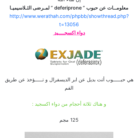
معلومــات عن حبوب ” deferiprone ” لمـرضى الثـلاسيميـا
http://www.werathah.com/phpbb/showthread.php?
t=13056
دواء اكسجــــيد
هي حبـــــوب أتت بديل عن ابر الديسفرال و تـــــؤخذ عن طريق
الفم
و هناك ثلاثة أحجام من دواء اكسجيد :
125 مجم