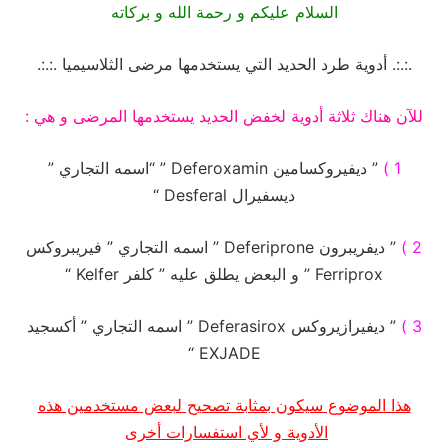
السلام عليكم و رحمة الله و بركاته
.:.:. أدوية طرد الحديد التي يستخدمها مرضى الثلاسيميا .:.:.
للآن هناك ثلاثة أدوية لخفض الحديد يستخدمها المرضى و هي :
1 )
” ديفيروكسامين Deferoxamin ” “اسمه التجاري ”
ديسفيرال Desferal “
2 )
” ديفريبرون Deferiprone ” اسمه التجاري ” فيريبروكس
Ferriprox ” و البعض يطلق عليه ” كلفر Kelfer “
3 )
” ديفيرازيروكس Deferasirox ” اسمه التجاري ” أكسجيد
EXJADE “
هذا الموضوع سيكون بمثابة تصحيح لبعض مستخدمين هذه
الأدوية و لأي استفسارات أخرى