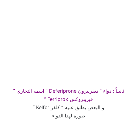
ثانيـاً : دواء ” ديفريبرون Deferiprone ” اسمه التجاري ”
فيريبروكس Ferriprox “
و البعض يطلق عليه ” كلفر Kelfer “
صوره لهذا الدواء