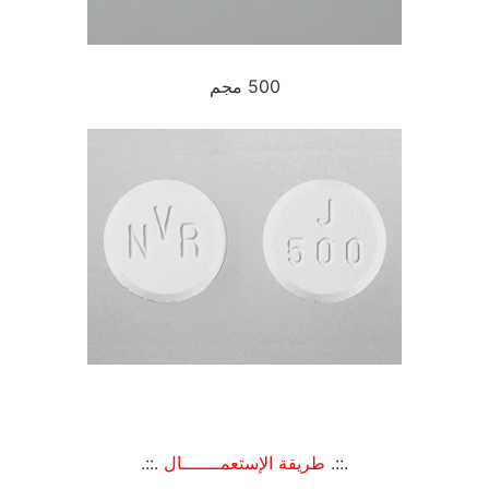
500 مجم
.::.
طريقة الإستعمـــــــال
.::.