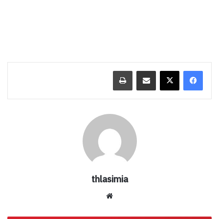
مشاركة عبر البريد
طباعة
thlasimia
موق
ع