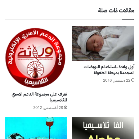
ي
ع
مقالات ذات صلة
م
ا
ي
ل
ا
م
2
ي
0
ل
1
ل
3
أ
ن
ي
أول ولادة باستخدام البويضات
م
المجمدة بمرحلة الطفولة
ي
22 ديسمبر, 2016
ا
ا
تعرف على مجموعة الدعم الاسري
ل
للثلاسيميا
م
28 أغسطس, 2012
ن
ج
ل
ي
ة