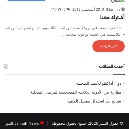
thlasimia
28 أغسطس, 2012
0
117
أشترك معنا
::: أشترك معنا في برودكاست الوراثة – الثلاسيميا ::: واتس اب الوراثة
– الثلاسيميا هي خدمة توعوية مجانية…
أكمل القراءة »
أحدث المقالات
دواء أداكيڤو للأنيميا المنجليه
مقارنة بين الأدوية العلاجية المستخدمة لمرضى المنجلية
نصائح بعد استبدال مفصل الكتف
© حقوق النشر 2026، جميع الحقوق محفوظة |
Jannah News الثيم