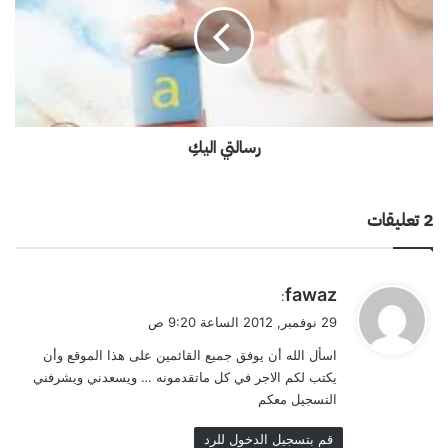
ل
ت
ي
ا
ل
ي
رسالتي اليكِ
كِ
‫2 تعليقات
ي
fawaz
:
ق
29 نوفمبر, 2012 الساعة 9:20 ص
و
اسأل الله أن يوفق جميع القائمين على هذا الموقع وأن
ل
يكتب لكم الاجر في كل ماتقدمونه … ويسعدني ويشرفني
التسجيل معكم
قم بتسجيل الدخول للرد