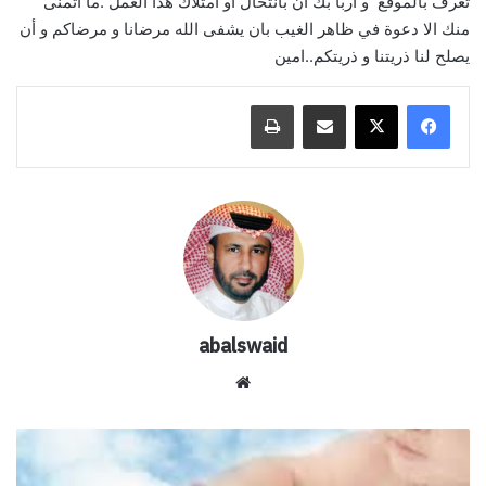
تعرف بالموقع و اربأ بك ان بانتحال او امتلاك هذا العمل .ما اتمنى
منك الا دعوة في ظاهر الغيب بان يشفى الله مرضانا و مرضاكم و أن
يصلح لنا ذريتنا و ذريتكم..امين
مشاركة عبر البريد
طباعة
abalswaid
موق
ع
الوي
ر
ب
س
ا