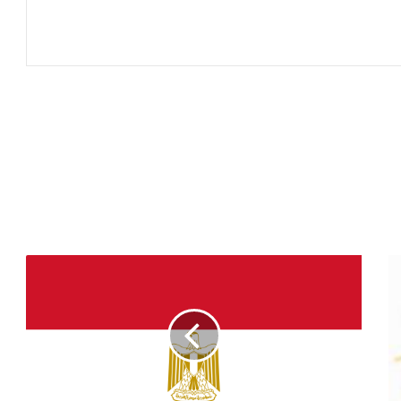
ا
ل
ث
ل
ا
س
ي
م