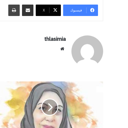
مشاركة عبر البريد
طباعة
فيسبوك
‫X
thlasimia
موق
ع
الوي
ب
إ
ص
ا
ب
ة
ط
ف
ل