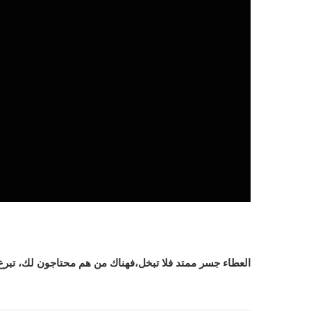
العطاء جسر ممتد فلا تبخل،فهناك من هم محتاجون لك، تبرع