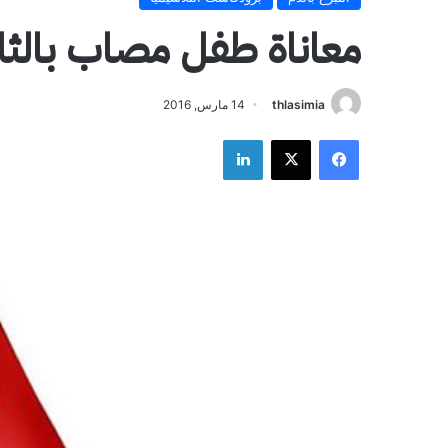
معاناة طفل مصاب بالثل
thlasimia
14 مارس, 2016
فيسبوك
‫X
لينكدإن