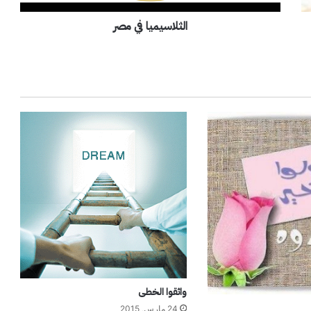
ي
الثلاسيميا في مصر
ا
ف
ي
م
ص
ر
واثقوا الخطى
24 مارس, 2015