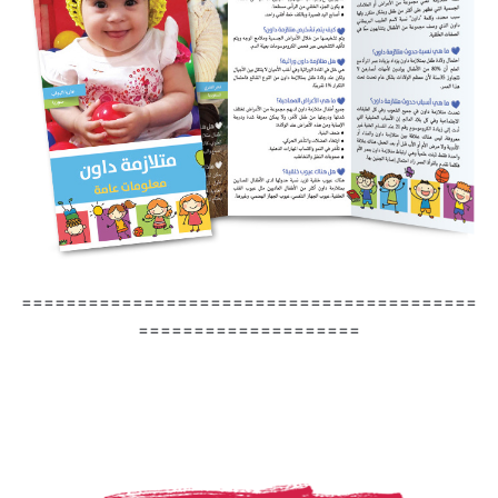
=========================================
====================