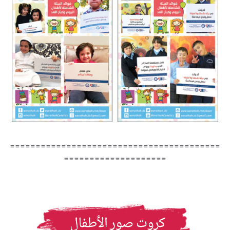
=========================================
====================