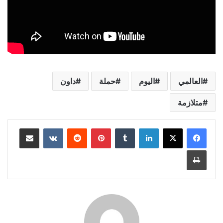
العالمي
اليوم
حملة
داون
متلازمة
لينكدإن
بينتيريست
مشاركة عبر البريد
طباعة