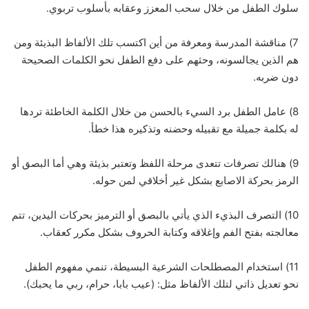
سلوك الطفل من خلال سحب المعزز وعقابه بأسلوب تربوي.
7) مناقشة المدرسة ومعرفة من أين اكتسب تلك الألفاظ البذيئة ومن
هم الذين يجالسونه، وحثهم على دفع الطفل نحو الكلمات الصحيحة
دون ضربه.
8) عامل الطفل برد السيء بالحسن من خلال الكلمة الخاطئة تردها
له بكلمة جميلة مع تقبيله وحضنه وتذكيره هذا خطأ.
9) هنالك تصرفات تتعدى مرحلة اللفظ وتعتبر بذيئة وهي أما البصق أو
الرمز بحركة الاصابع بشكل غير أخلاقي لمن حوله.
10) التصرف البذيء الذي يأتي بالبصق أو الترميز بحركات اليدين، تتم
معالجته بفتح الفم وإغلاقه وكتابة الحروف بشكل مكرر كعقاب.
11) استخدام المصطلحات الشرعية البسيطة، تنمي مفهوم الطفل
نحو تعديل ذاتي لتلك الألفاظ مثل: (عيب بابا، حرام، ربي ما يحبك).