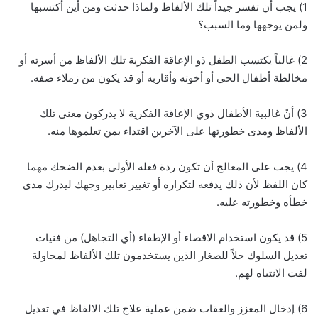
1) يجب أن تفسر جيداً تلك الألفاظ ولماذا حدثت ومن أين أكتسبها
ولمن يوجهها وما السبب؟
2) غالباً يكتسب الطفل ذو الإعاقة الفكرية تلك الألفاظ من أسرته أو
مخالطة أطفال الحي أو أخوته وأقاربه أو قد يكون من زملاء صفه.
3) أنّ غالبية الأطفال ذوي الإعاقة الفكرية لا يدركون معنى تلك
الألفاظ ومدى خطورتها على الآخرين اقتداء بمن تعلموها منه.
4) يجب على المعالج أن تكون ردة فعله الأولى بعدم الضحك مهما
كان اللفظ لأن ذلك يدفعه لتكراره أو تغيير تعابير وجهك ليدرك مدى
خطأه وخطورته عليه.
5) قد يكون استخدام الاقصاء أو الإطفاء (أي التجاهل) من فنيات
تعديل السلوك حلاً للصغار الذين يستخدمون تلك الألفاظ لمحاولة
لفت الانتباه لهم.
6) إدخال المعزز والعقاب ضمن عملية علاج تلك الالفاظ في تعديل