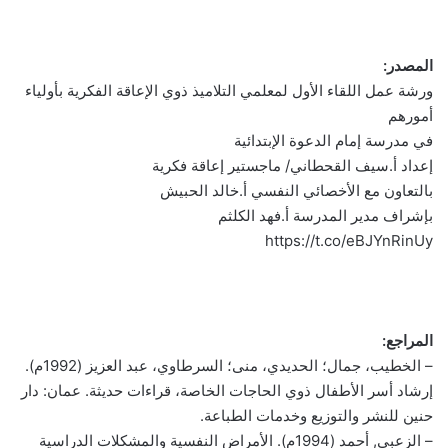
المصدر:
ورشة عمل اللقاء الأول لمعلمي التلاميذ ذوي الإعاقة الفكرية بأولياء
أمورهم
في مدرسة إمام الدعوة الإبتدائية
إعداد أ.سيف القحطاني/ ماجستير إعاقة فكرية
بالتعاون مع الأخصائي النفسي أ.خالد الحبيش
بإشراف مدير المدرسة أ.فهد الكلثم
https://t.co/eBJYnRinUy
المراجع:
– الخطيب، جمال؛ الحديدي، منى؛ السرطاوي، عبد العزيز (1992م).
إرشاد أسر الأطفال ذوي الحاجات الخاصة، قراءات حديثة. عمان: دار
حنين للنشر والتوزيع وخدمات الطباعة.
– الزعبي, أحمد (1994م). الأمراض النفسية والمشكلات الدراسية