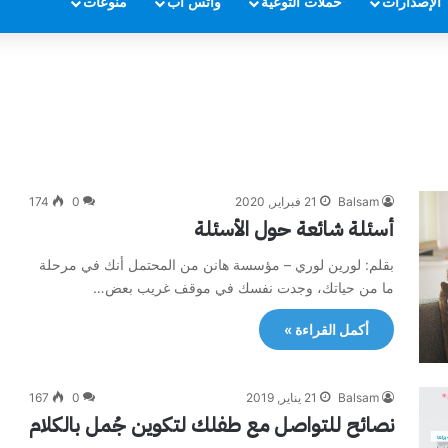
الإصدارات
حملات التوعية
واتس أب
منوعات
Balsam
21 فبراير, 2020
0
174
أسئلة شائعة حول الأسئلة
بقلم: لورين لوري – مؤسسة هانن من المحتمل أنك في مرحلة
ما من حياتك، وجدت نفسك في موقف غريب بعض…
أكمل القراءة »
Balsam
21 يناير, 2019
0
167
نصائح للتواصل مع طفلك لتكوين جُمل بالكلام