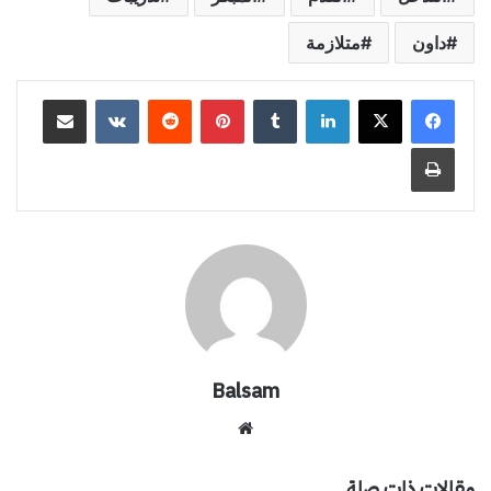
داون
متلازمة
لينكدإن
بينتيريست
مشاركة عبر البريد
طباعة
Balsam
موقع
الويب
مقالات ذات صلة