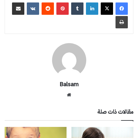
لينكدإن
بينتيريست
مشاركة عبر البريد
طباعة
Balsam
موقع
الويب
مقالات ذات صلة