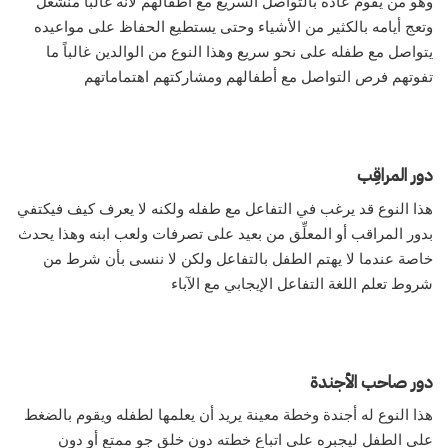
وهو من يقوم عادة بالتواصل السريع مع أطفالهم لأنه غالباً منشغل
وتعج أيامه بالكثير من الأشياء وحتى يستطيع الحفاظ على مواعيده
يتواصل مع طفله على نحو سريع وهذا النوع من الوالدين غالباً ما
تفوتهم فرص التواصل مع أطفالهم ومشاركتهم اهتماماتهم
دور المراقِب
هذا النوع قد يرغب في التفاعل مع طفله ولكنه لا يعرف كيف فيكتفي
بدور المراقب أو المعلِّق من بعيد على تصرفات ولعب ابنه وهذا يحدث
خاصة عندما لا يهتم الطفل بالتفاعل ولكن لا ننسى بأن شرط من
شروط تعلم اللغة التفاعل الإيجابي مع الآباء
دور صاحب الأجندة
هذا النوع له أجندة وخطة معينة يريد أن يعلمها لطفله ويقوم بالضغط
على الطفل ليجبره على اتباع خطته دون خلق جو ممتع أو دون