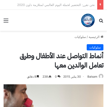
رسائل الواتس أب – متلازمة داون 2018-2019
بحث عن
الق
الرئيسية
/
سلوكيات
سلوكيات
أنماط التواصل عند الأطفال وطرق
تعامل الوالدين معها
Balsam
30 يناير, 2015
0
238
8 دقائق