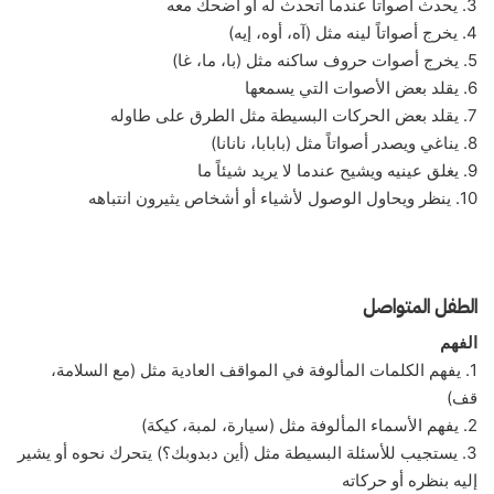
3. يحدث أصواتاً عندما أتحدث له أو أضحك معه
4. يخرج أصواتاً لينه مثل (آه، أوه، إيه)
5. يخرج أصوات حروف ساكنه مثل (با، ما، غا)
6. يقلد بعض الأصوات التي يسمعها
7. يقلد بعض الحركات البسيطة مثل الطرق على طاوله
8. يناغي ويصدر أصواتاً مثل (بابابا، نانانا)
9. يغلق عينيه ويشيح عندما لا يريد شيئاً ما
10. ينظر ويحاول الوصول لأشياء أو أشخاص يثيرون انتباهه
الطفل المتواصل
الفهم
1. يفهم الكلمات المألوفة في المواقف العادية مثل (مع السلامة،
قف)
2. يفهم الأسماء المألوفة مثل (سيارة، لمبة، كيكة)
3. يستجيب للأسئلة البسيطة مثل (أين دبدوبك؟) يتحرك نحوه أو يشير
إليه بنظره أو حركاته