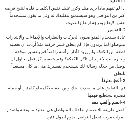
1-التقليد
إذا لم تفهم ماذا يريد منك وكرر عليك نفس الكلمات قلده لتتيح فرصه
أكبر من التواصل وهو سيستمتع بتقليدك له وقل ما يقول مستخدماً
نفس الإيقاع ودرجة ارتفاع الصوت
2-التفسير
عادة يستخدم المتواصلون الحركات والنظرات والإيماءات والإشارات
ليتوصلوا لما يريدون فإذا لم ينطق فسر حركته مثلاً أردت أن تعطيه
قطعه من الكعكة ولم يريد فأدار برأسه رافضاً قم بتفسير موقفه
وأخبره أنت لا تريد أن تأكل الكعكة؟ وقم بتفسير كل فعل يحاول أن
يوصل من خلاله رسالة لك ليستخدم تفسيرك متى ما كان مستعداً
للنطق
3-أعطِ تعليقاً
قم بالتعليق على ما يحدث بينك وبين طفله بكلمه أو كلمتين أو جمله
قصيره يستطيع فهمها
4-انضم وألعب معه
أفضل طريقه للانضمام لطفلك المتواصل هي بتقليد ما يفعله وإصدار
أصوات مرحه تجعل التواصل يدوم أطول فتره