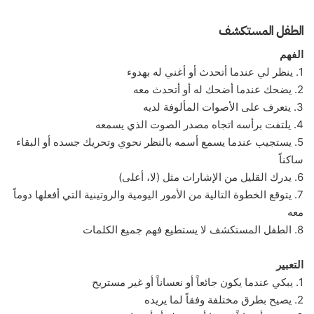
الطفل المستكشف
الفهم
1. ينظر لي عندما أتحدث أو أغني له بهدوء
2. يضحك عندما أضحك له أو أتحدث معه
3. يتعرف على الأصوات المألوفة لديه
4. يلتفت برأسه اتجاه مصدر الصوت الذي يسمعه
5. يستجيب عندما يسمع أسمه بالنظر نحوي وتحريك جسده أو البقاء
ساكناً
6. يدرك القليل من الإشارات مثل (لا، أعلى)
7. يتوقع الخطوة التالية من الأمور اليومية والروتينية التي أفعلها دوماً
معه
8. الطفل المستكشف لا يستطيع فهم جميع الكلمات
التعبير
1. يبكي عندما يكون جائعاً أو نعساناً أو غير مستريح
2. يصيح بطرق مختلفة وفقاً لما يريده