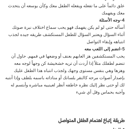
علق دائماً على ما تفعله ويفعله الطفل معك وكأن بوسعه أن يتحدث
معك ويفهمك
4-وجه الأسئلة
أسأله حتى لو لم يكن يفهمك فهو يحب سماع اختلاف نبرة صوتك
أثناء السؤال ويعتبر السؤال للطفل المستكشف طريقه جيده لجذب
انتباهه وإبقاء التواصل
5-انضم إلى اللعب معه
يحب المستكشفين هز العابهم بعنف أو وضعها في فمهم. حاول أن
تنضم لطفلك مثلاً إذا أردت أن تريه خشخيشة كن وجهاً لوجه معه
وهزها وهي بنفس مستوى وجهك ولجذب انتباه هذا الطفل عليك
بإصدار أصوات مرحه كالنقر بلسانك أو مناداته باسمه بلطف وإذا أنتبه
لك أو حتى نظر إليك نظره خاطفه أنظر لعينييه مباشره وأبتسم له
وأجبه بحماس وقل أي شيء
طريقة إتباع اهتمام الطفل المتواصل