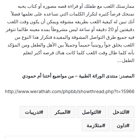
ممارستك اللعب مع طفلك أو قراءة قصه مصوره أو كتاب يحبه
تمنحك فرصاً كثيره لتكرار الكلمات التي تساعده على تعلمها فضلاً
أنك تبين له كيفية اللعب بطريقه مشوقه ويمكن أن يكون وقت اللعب
دقيقتين أو 20 دقيقه أو ساعة ليس مشروطاً بمده معينه طالما تتوفر
فيه جميع طرق التواصل المشوقة والمفيدة فتكرار هذا النوع من
اللعب يخلق جواً روتينياً حميماً وجميلاً بين الأهل والطفل ومن المؤكد
بأنه كلما طال وقت اللعب كلما كانت هناك فرصه أكبر لتعلم
الطفل….
المصدر: منتدى الوراثة الطبية – من مواضيع أختنا أم حمودي
http://www.werathah.com/phpbb/showthread.php?t=15966
التدخل
التواصل
المبكر
تدريبات
داون
متلازمة