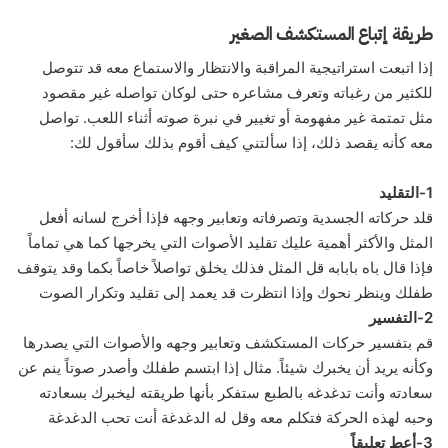
طريقة إتباع المستكشف الصغير
إذا اتبعت استراتيجية المراقبة والانتظار والاستماع معه قد تتوصل
للكثير من رغباته وتعرف مشاعره حتى لوكان تواصله غير مقصود
مثل تمتمة غير مفهومة أو تغيير في نبرة صوته أثناء اللعب. تواصل
معه كأنه يقصد ذلك، إذا سألتني كيف أقوم بذلك سأقول لك:
1-التقليد
قلد حركاته الجسدية وتصرفاته وتعابير وجهه فإذا أخرج لسانه أفعل
المثل والأكثر أهمية عليك تقليد الأصوات التي يخرجها كما هي تماماً
فإذا قال باه بابابه قل المثل فذلك يخلق تواصلاً خاصاً بكما وقد يتوقف
طفلك وينظر نحوك وإذا انتظرت قد يعمد إلى تقليد وتكرار الصوت
2-التفسير
قم بتفسير حركات المستكشف وتعابير وجهه والأصوات التي يصدرها
وكأنه يريد أن يخبرك شيئاً. مثال إذا ابتسم طفلك وأصدر صوتاً ينم عن
سعادته وأنت تدغدغه بالطبع ستفكر بأنها طريقته ليخبرك بسعادته
وحبه لهذه الحركة فتكلم معه وقل له الدغدغة أنت تحب الدغدغة
3-أعطِ تعليقاً