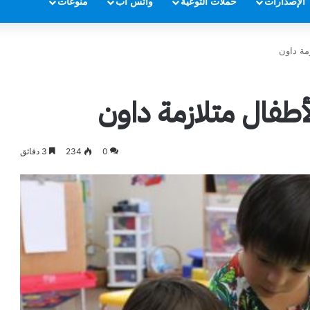
الإصدارات
حملات التوعية
واتس أب
منوعات
مة داون
طفال متلازمة داون
0
234
3 دقائق