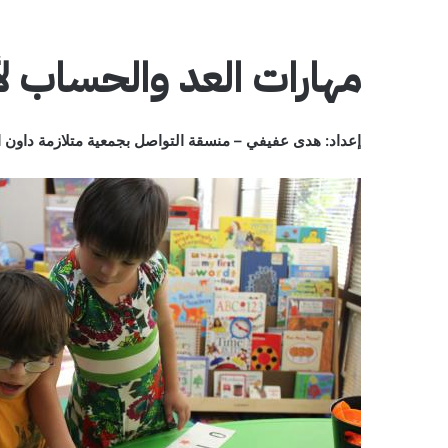
مهارات العد والحساب لأ
إعداد: هدى عفيفي – منسقة التواصل بجمعية متلازمة داون ال