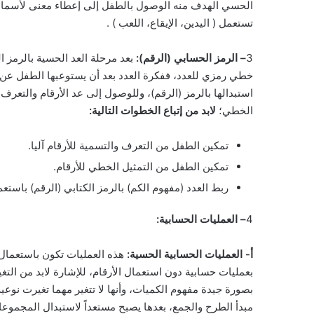
الحسي الهدف منه الوصول بالطفل إلى إعطاء معنى لأسماء الأ
تستعمل ( اليدين، الإيقاع، اللعب ) .
3
– الرمز الحسابي (الرقم):
بعد مرحلة العد الحسية بالرمز الك
خطي رمزي للعدد، ففكرة العدد بعد أن يستوعبها الطفل عن 
استبدالها بالرمز (الرقم)، وللوصول إلى عد الأرقام والتعرف ع
الخطي؛
لابد من إتباع الخطوات التالية:
تمكين الطفل من التعرف والتسمية للأرقام آليا.
تمكين الطفل من التمثيل الخطي للأرقام.
ربط العدد (مفهوم الكم) بالرمز الكتابي (الرقم) باستعما
4
– العمليات الحسابية:
أ- العمليات الحسابية الحسية:
هذه العمليات تكون باستعمال ال
بعمليات حسابية دون استعمال الأرقام، للإشارة لابد من التغي
بصورة جيدة مفهوم الكميات، وأنها لا تتغير مهما تغيرت نوعي
مبدأ الطرح والجمع، بعدها يصبح مستعداً لاستبدال المجموعات