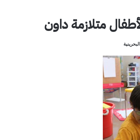
طفال متلازمة داون
بحرينية