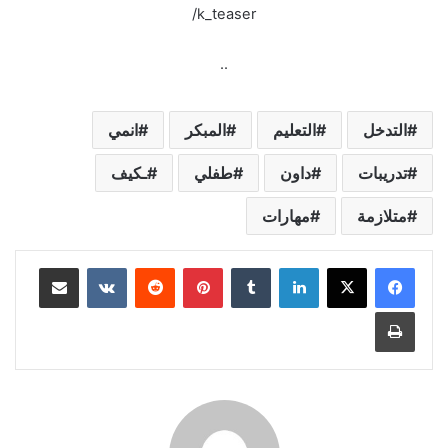
k_teaser/
..
التدخل
التعليم
المبكر
انمي
تدريبات
داون
طفلي
ـكيف
متلازمة
مهارات
لينكدإن
بينتيريست
مشاركة عبر البريد
طباعة