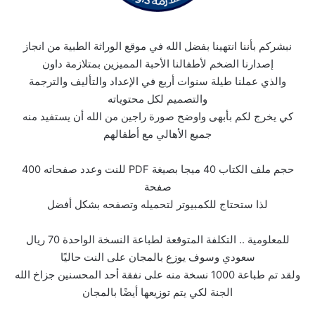
نبشركم بأننا انتهينا بفضل الله في موقع الوراثة الطبية من انجاز
إصدارنا الضخم لأطفالنا الأحبة المميزين بمتلازمة داون
والذي عملنا طيلة سنوات أربع في الإعداد والتأليف والترجمة
والتصميم لكل محتوياته
كي يخرج لكم بأبهى واوضح صورة راجين من الله أن يستفيد منه
جميع الأهالي مع أطفالهم
حجم ملف الكتاب 40 ميجا بصيغة PDF للنت وعدد صفحاته 400
صفحة
لذا ستحتاج للكمبيوتر لتحميله وتصفحه بشكل أفضل
للمعلومية .. التكلفة المتوقعة لطباعة النسخة الواحدة 70 ريال
سعودي وسوف يوزع بالمجان على النت حاليًا
ولقد تم طباعة 1000 نسخة منه على نفقة أحد المحسنين جزاخ الله
الجنة لكي يتم توزيعها أيضًا بالمجان