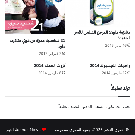
متلازمة داون: المرجع الشامل للأسر
الجديدة
21 شخصية‭ ‬مميزة من ذوي متلازمة
داون
16 يناير, 2015
7 فبراير, 2017
واجهات الفيسبوك 2014
كروت الحملة 2014
12 مارس, 2014
8 مارس, 2014
اترك تعليقاً
يجب أنت تكون
مسجل الدخول
لتضيف تعليقاً.
© حقوق النشر 2026، جميع الحقوق محفوظة |
Jannah News الثيم