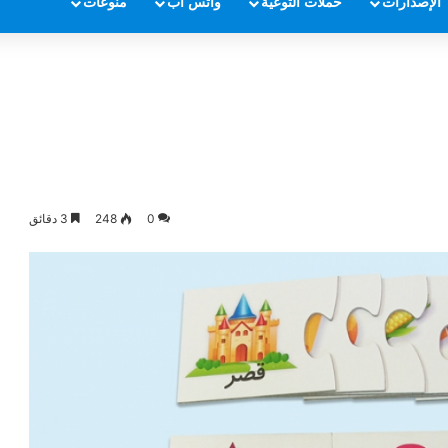
الإصدارات
حملات التوعية
واتس أب
منوعات
0
248
3 دقائق