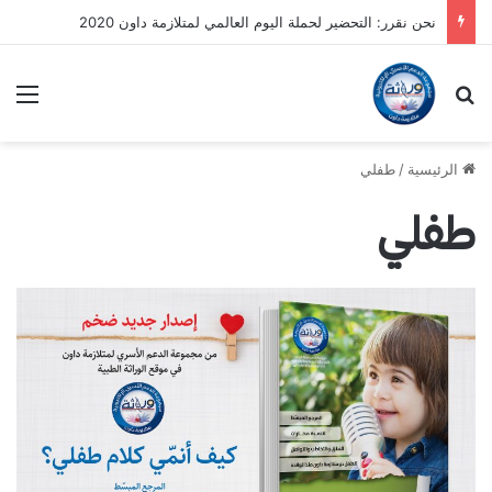
نحن نقرر: التحضير لحملة اليوم العالمي لمتلازمة داون 2020
بحث عن
الق
الرئيسية
/
طفلي
طفلي